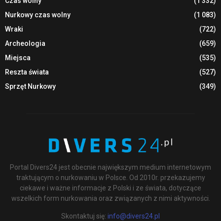
Czas wolny
(1 332)
Nurkowy czas wolny
(1 083)
Wraki
(722)
Archeologia
(659)
Miejsca
(535)
Reszta świata
(527)
Sprzęt Nurkowy
(349)
Portal Divers24 jest obecnie największym medium internetowym
traktującym o nurkowaniu w Polsce. Od 2010r. przekazujemy
ciekawe i ważne informacje z Polski i ze świata, dotyczące
wszelkich form nurkowania oraz związanych z nimi aktywności.
Skontaktuj się:
info@divers24.pl