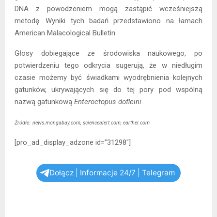
DNA z powodzeniem mogą zastąpić wcześniejszą
metodę. Wyniki tych badań przedstawiono na łamach
American Malacological Bulletin.
Głosy dobiegające ze środowiska naukowego, po
potwierdzeniu tego odkrycia sugerują, że w niedługim
czasie możemy być świadkami wyodrębnienia kolejnych
gatunków, ukrywających się do tej pory pod wspólną
nazwą gatunkową
Enteroctopus dofleini
.
Źródło: news.mongabay.com, sciencealert.com, earther.com
[pro_ad_display_adzone id=”31298″]
Dołącz | Informacje 24/7 | Telegram