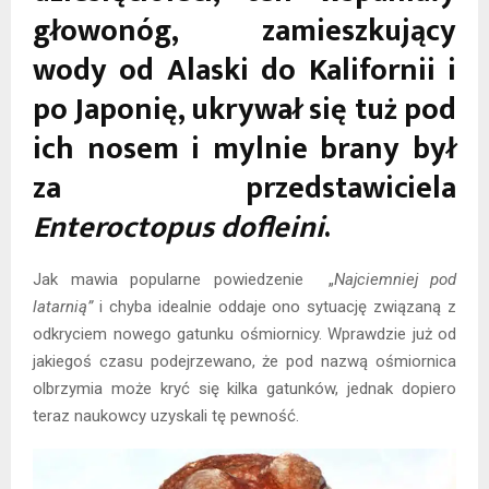
głowonóg, zamieszkujący
wody od Alaski do Kalifornii i
po Japonię, ukrywał się tuż pod
ich nosem i mylnie brany był
za przedstawiciela
Enteroctopus dofleini
.
Jak mawia popularne powiedzenie „
Najciemniej pod
latarnią”
i chyba idealnie oddaje ono sytuację związaną z
odkryciem nowego gatunku ośmiornicy. Wprawdzie już od
jakiegoś czasu podejrzewano, że pod nazwą ośmiornica
olbrzymia może kryć się kilka gatunków, jednak dopiero
teraz naukowcy uzyskali tę pewność.