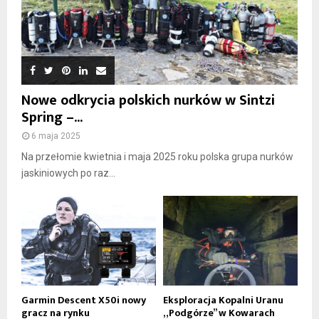
Nowe odkrycia polskich nurków w Sintzi
Spring –...
6 maja 2025
Na przełomie kwietnia i maja 2025 roku polska grupa nurków
jaskiniowych po raz...
Garmin Descent X50i nowy
Eksploracja Kopalni Uranu
gracz na rynku
„Podgórze” w Kowarach