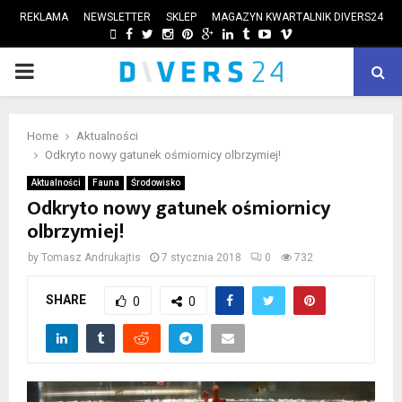
REKLAMA
NEWSLETTER
SKLEP
MAGAZYN KWARTALNIK DIVERS24
FACEBOOK
TWITTER
INSTAGRAM
PINTEREST
GOOGLE
LINKEDIN
TUMBLR
YOUTUBE
VIMEO
PRIMARY
ube
MENU
Home
Aktualności
Odkryto nowy gatunek ośmiornicy olbrzymiej!
Aktualności
Fauna
Środowisko
Odkryto nowy gatunek ośmiornicy
olbrzymiej!
by
Tomasz Andrukajtis
7 stycznia 2018
0
732
SHARE
0
0