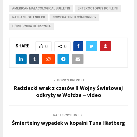
AMERICAN MALACOLOGICAL BULLETIN
ENTEROCTOPUS DOFLEINI
NATHAN HOLLENBECK
NOWY GATUNEK OŚMIORNICY
OŚMIORNICA OLBRZYMIA
SHARE
0
0
POPRZEDNI POST
Radziecki wrak z czasów II Wojny Światowej
odkryty w Wołdze – video
NASTĘPNY POST
Śmiertelny wypadek w kopalni Tuna Hästberg