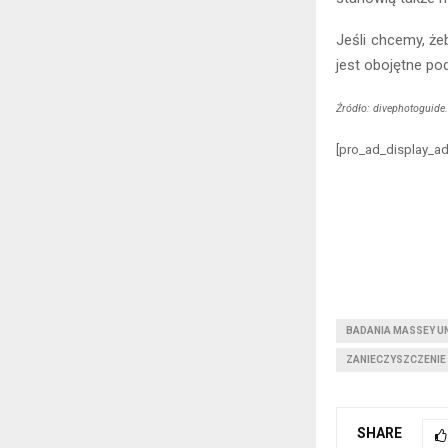
Jeśli chcemy, ż
jest obojętne 
Źródło: divephotoguid
[pro_ad_display_ad
BADANIA MASSEY U
ZANIECZYSZCZENI
SHARE