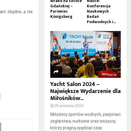
wraku na zatoce
Nauce:
Gdańskiej –
Konferencja
Parowiec
Naukowych
am zbędne, a nie
Königsberg
Badań
Podwodnych i...
Yacht Salon 2024 –
Największe Wydarzenie dla
Miłośników...
25 września 2024
Miłośnicy sportów wodnych, pasjonaci
żeglarstwa, nurkowie oraz wszyscy,
którzy pragną spędzać czas