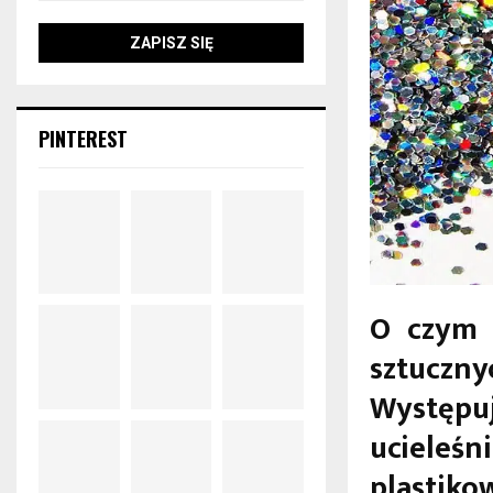
PINTEREST
O czym 
sztuczny
Występ
ucieleś
plastiko