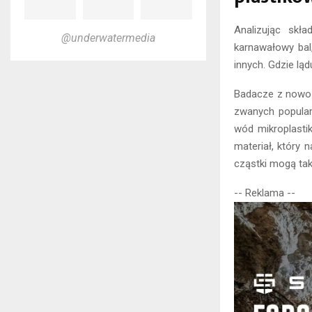
Analizując skł
@underwatermedia
karnawałowy bal,
innych. Gdzie lą
Badacze z nowoz
zwanych popular
wód mikroplastik
materiał, który 
cząstki mogą tak
-- Reklama --