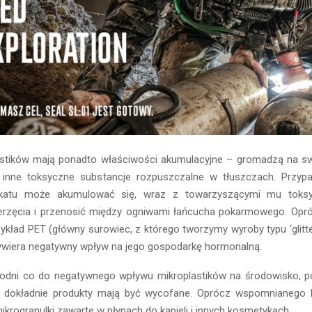
astików mają ponadto właściwości akumulacyjne – gromadzą na sw
i inne toksyczne substancje rozpuszczalne w tłuszczach. Przyp
okatu może akumulować się, wraz z towarzyszącymi mu toksy
erzęcia i przenosić między ogniwami łańcucha pokarmowego. Opró
ykład PET (główny surowiec, z którego tworzymy wyroby typu ‘glitter
ywiera negatywny wpływ na jego gospodarkę hormonalną.
dni co do negatywnego wpływu mikroplastików na środowisko, p
re dokładnie produkty mają być wycofane. Oprócz wspomnianego 
ikrogranulki zawarte w płynach do kąpieli i innych kosmetykach.