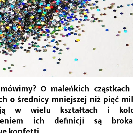
mówimy? O maleńkich cząstkach
ch o średnicy mniejszej niż pięć mi
ują w wielu kształtach i kolo
nieniem ich definicji są brok
we konfetti.