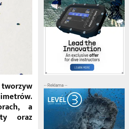
 tworzyw
-- Reklama --
limetrów.
rach, a
aty oraz