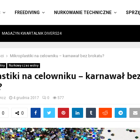
Ć
FREEDIVING
NURKOWANIE TECHNICZNE
SPRZ
MAGAZYN KWARTALNIK DIVERS24
ci
Mikroplastiki na celowniku – karnawał bez brokatu?
lny
Nurkowy czas wolny
stiki na celowniku – karnawał be
?
wicz
4 grudnia 2017
0
577
0
0