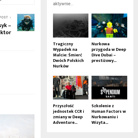
aktywnie...
POST
syk –
uktor
Tragiczny
Nurkowa
Wypadek na
przygoda w Deep
Malcie: Śmierć
Dive Dubai –
Dwóch Polskich
prestiżowy...
Nurków
Przyszłość
Szkolenie z
jednostek CCR i
Human Factors w
zmiany w Deep
Nurkowaniu i
Adventure...
Wizyta...