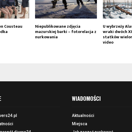
ien Cousteau
Niepublikowane zdjęcia
U wybrzeży Ala
odka
mazurskiej barki – fotorelacja z
wraki dwóch X
nurkowania
statków wielor
video
E
WIADOMOŚCI
vers24.pl
Aktualności
atności
Miejsca
 zespół divers24
Jak zacząć nurkować