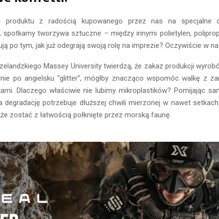
ad produktu z radością kupowanego przez nas na specjalne ok
 spotkamy tworzywa sztuczne – między innymi polietylen, poliprop
dują po tym, jak już odegrają swoją rolę na imprezie? Oczywiście w 
elandzkiego Massey University twierdzą, że zakaz produkcji wyrob
nie po angielsku “glitter”, mógłby znacząco wspomóc walkę z z
ami. Dlaczego właściwie nie lubimy mikroplastików? Pomijając sam
na degradację potrzebuje dłuższej chwili mierzonej w nawet setkach 
że zostać z łatwością połknięte przez morską faunę.