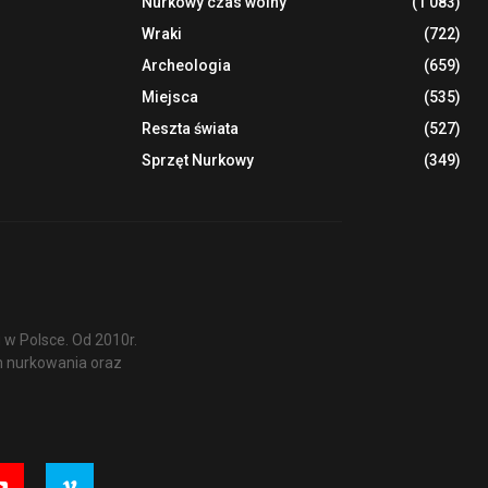
Nurkowy czas wolny
(1 083)
Wraki
(722)
Archeologia
(659)
Miejsca
(535)
Reszta świata
(527)
Sprzęt Nurkowy
(349)
w Polsce. Od 2010r.
m nurkowania oraz