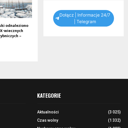
Dołącz | Informacje 24/7
| Telegram
ski odnaleziono
IX-wiecznych
ybniczych –
KATEGORIE
Aktualności
(3 025)
Czas wolny
(1 332)