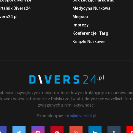
talnik Divers24
Medycyna Nurkowa
vers24.pl
Miejsca
Imprezy
Konferencje i Targi
Książki Nurkowe
st obecnie największym medium internetowym traktującym o nurkowaniu 
kawe i ważne informacje z Polski i ze świata, dotyczące wszelkich for
związanych z nimi aktywności.
Skontaktuj się:
info@divers24.pl