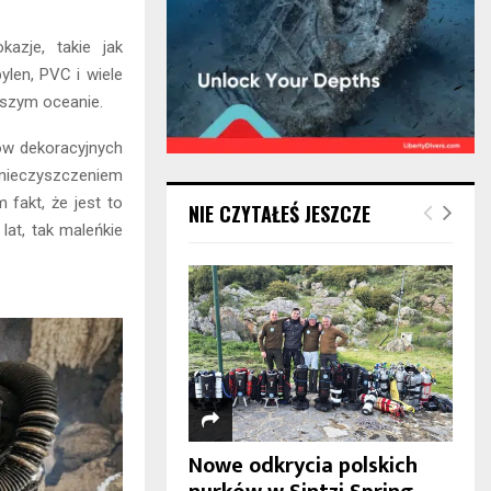
azje, takie jak
ylen, PVC i wiele
naszym oceanie.
ów dekoracyjnych
anieczyszczeniem
 fakt, że jest to
NIE CZYTAŁEŚ JESZCZE
lat, tak maleńkie
Nowe odkrycia polskich