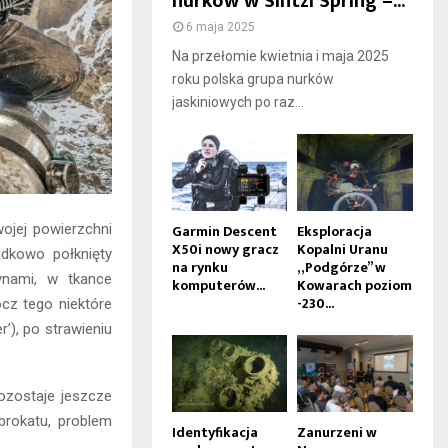
nurków w Sintzi Spring –...
6 maja 2025
Na przełomie kwietnia i maja 2025
roku polska grupa nurków
jaskiniowych po raz...
ojej powierzchni
Garmin Descent
Eksploracja
X50i nowy gracz
Kopalni Uranu
adkowo połknięty
na rynku
„Podgórze” w
nami, w tkance
komputerów...
Kowarach poziom
-230...
cz tego niektóre
’), po strawieniu
ozostaje jeszcze
brokatu, problem
Identyfikacja
Zanurzeni w