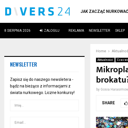
JAK ZACZĄĆ NURKOWA
8 SIERPNIA 2026
ZALOGUJ
REKLAMA
NEWSLETTER
SKLEP
ube
Home
Aktualnoś
Aktualności
Czas wo
NEWSLETTER
Mikropla
brokatu
Zapisz się do naszego newsletera -
bądż na bieżąco z informacjami z
by
Gosia Harasimo
świata nurkowego. Liczne konkursy!
SHARE