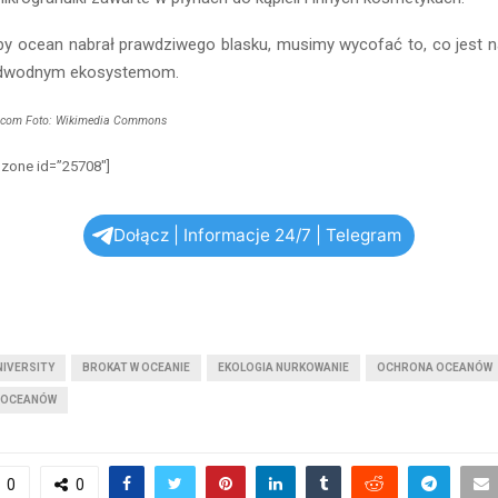
eby ocean nabrał prawdziwego blasku, musimy wycofać to, co jest n
podwodnym ekosystemom.
e.com Foto: Wikimedia Commons
zone id=”25708″]
Dołącz | Informacje 24/7 | Telegram
NIVERSITY
BROKAT W OCEANIE
EKOLOGIA NURKOWANIE
OCHRONA OCEANÓW
E OCEANÓW
0
0