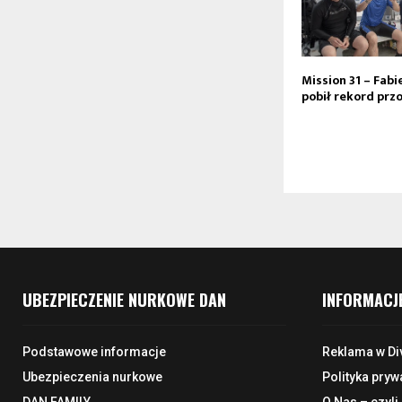
Mission 31 – Fab
pobił rekord prz
UBEZPIECZENIE NURKOWE DAN
INFORMACJ
Podstawowe informacje
Reklama w Di
Ubezpieczenia nurkowe
Polityka pryw
DAN FAMILY
O Nas – czyli