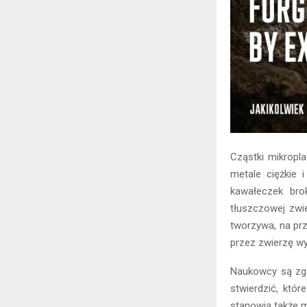
Cząstki mikropl
metale ciężkie 
kawałeczek br
tłuszczowej zwi
tworzywa, na prz
przez zwierzę w
Naukowcy są zgo
stwierdzić, któ
stanowią także m