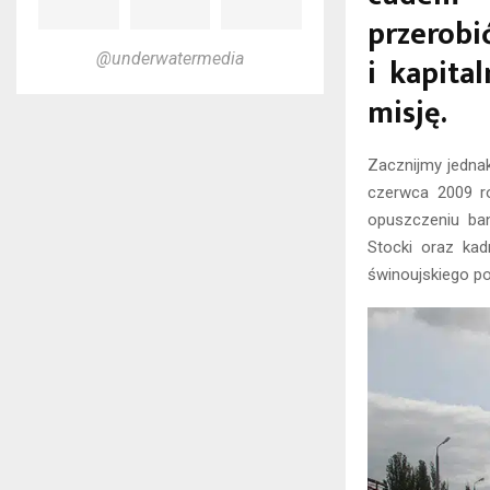
przerobi
i kapit
@underwatermedia
misję.
Zacznijmy jedna
czerwca 2009 r
opuszczeniu ban
Stocki oraz kad
świnoujskiego po