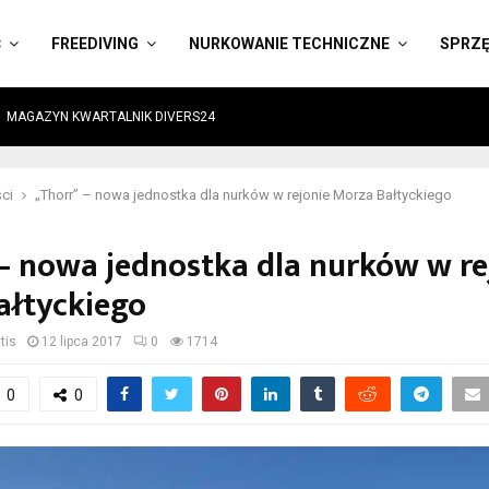
Ć
FREEDIVING
NURKOWANIE TECHNICZNE
SPRZ
MAGAZYN KWARTALNIK DIVERS24
ci
„Thorr” – nowa jednostka dla nurków w rejonie Morza Bałtyckiego
– nowa jednostka dla nurków w re
ałtyckiego
tis
12 lipca 2017
0
1714
0
0