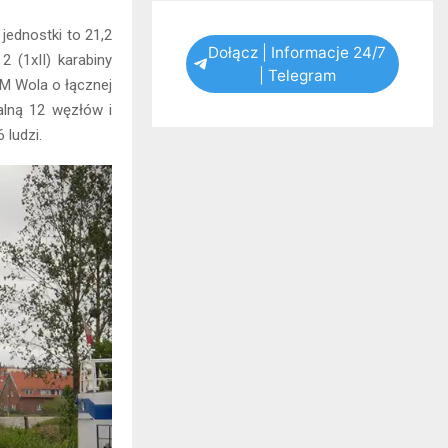
jednostki to 21,2
Dołącz | Informacje 24/7
 (1xII) karabiny
| Telegram
M Wola o łącznej
alną 12 węzłów i
 ludzi.