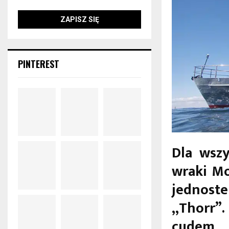
PINTEREST
Dla wsz
wraki Mo
jednost
„Thorr”.
cudem 