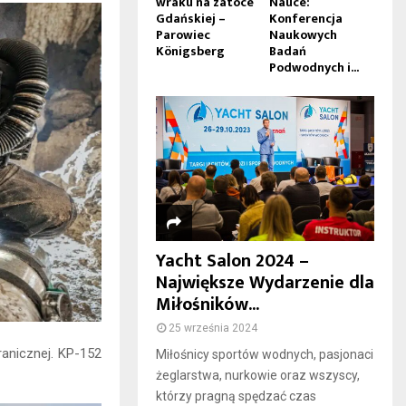
wraku na zatoce
Nauce:
Gdańskiej –
Konferencja
Parowiec
Naukowych
Königsberg
Badań
Podwodnych i...
Yacht Salon 2024 –
Największe Wydarzenie dla
Miłośników...
25 września 2024
ranicznej. KP-152
Miłośnicy sportów wodnych, pasjonaci
żeglarstwa, nurkowie oraz wszyscy,
którzy pragną spędzać czas