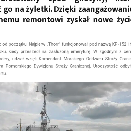
ć go na żyletki. Dzięki zaangażowaniu
alnemu remontowi zyskał nowe życi
k od początku. Najpierw „Thorr” funkcjonował pod nazwą KP-152 i 
oku, kiedy przeszedł na zasłużoną emeryturę. W zgodnym z cer
dery, udział wzięli Komendant Morskiego Oddziału Straży Granic
ra Pomorskiego Dywizjonu Straży Granicznej. Uroczystość odbył
rtu.