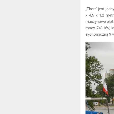
„Thorr” jest jed
x 4,5 x 1,2 met
maszynowe plot.
mocy 740 kW, kt
ekonomiczną 9 wę