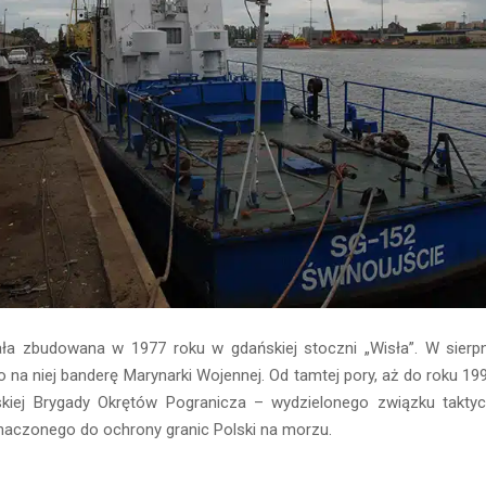
ła zbudowana w 1977 roku w gdańskiej stoczni „Wisła”. W sier
o na niej banderę Marynarki Wojennej. Od tamtej pory, aż do roku 19
kiej Brygady Okrętów Pogranicza – wydzielonego związku takty
naczonego do ochrony granic Polski na morzu.