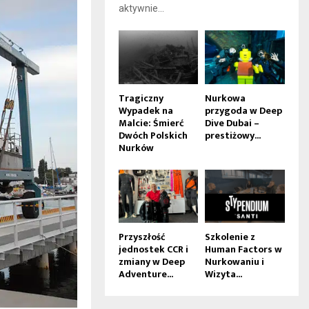
aktywnie...
Tragiczny
Nurkowa
Wypadek na
przygoda w Deep
Malcie: Śmierć
Dive Dubai –
Dwóch Polskich
prestiżowy...
Nurków
Przyszłość
Szkolenie z
jednostek CCR i
Human Factors w
zmiany w Deep
Nurkowaniu i
Adventure...
Wizyta...