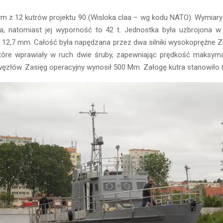
nym z 12 kutrów projektu 90 (Wisloka claa – wg kodu NATO). Wymiary 
ra, natomiast jej wyporność to 42 t. Jednostka była uzbrojona w 2
 12,7 mm. Całość była napędzana przez dwa silniki wysokoprężne Z
óre wprawiały w ruch dwie śruby, zapewniając prędkość maksym
złów. Zasięg operacyjny wynosił 500 Mm. Załogę kutra stanowiło 6