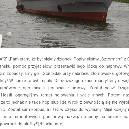
e=”2″]„Pamiętam, że był piękny dzionek. Popłynęliśmy „Sztormem” z 
ńsku, pomóc przyjacielowi przestawić jego łódkę do naprawy. Wr
im zobaczyliśmy go… Stał bidak przy nabrzeżu złomowiska, gotowy
piękny! W sumie to był impuls. Od dłuższego czasu marzyliśmy o wię
, umówione spotkanie i podpisanie umowy. Został nasz! Dzię
Hestii, ogarnęliśmy temat holowania i wiele innych. Potem nas
 że to jednak nie takie hop siup i że w rok z pewnością się nie wyro
ć. Został sam korpus, a i też w części do wymiany. Mijał kolejny r
ch prac remontowych, pod nową nazwą, stracony na śmierć, n
powrócił do służby!”[/blockquote]