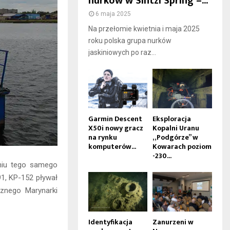
nurków w Sintzi Spring –...
6 maja 2025
Na przełomie kwietnia i maja 2025
roku polska grupa nurków
jaskiniowych po raz...
Garmin Descent
Eksploracja
X50i nowy gracz
Kopalni Uranu
na rynku
„Podgórze” w
komputerów...
Kowarach poziom
-230...
pniu tego samego
91, KP-152 pływał
cznego Marynarki
Identyfikacja
Zanurzeni w