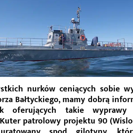
ystkich nurków ceniących sobie w
rza Bałtyckiego, mamy dobrą infor
ek oferujących takie wyprawy 
 Kuter patrolowy projektu 90 (Wislok
uratowany spod gilotyny, któr