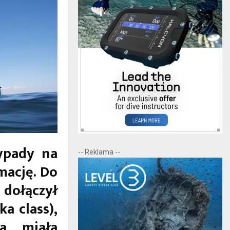
ypady na
-- Reklama --
mację. Do
dołączył
a class),
a miała