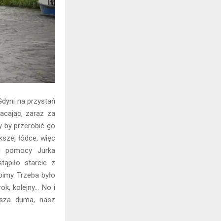
Gdyni na przystań
acając, zaraz za
 by przerobić go
kszej łódce, więc
ki pomocy Jurka
tąpiło starcie z
bimy. Trzeba było
ok, kolejny… No i
asza duma, nasz