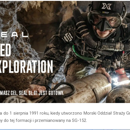
ła do 1 sierpnia 1991 roku, kiedy utworzono Morski Oddział Straży G
y do tej formacji i przemianowany na SG-152.