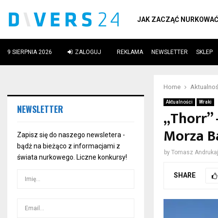
JAK ZACZĄĆ NURKOWA
9 SIERPNIA 2026
ZALOGUJ
REKLAMA
NEWSLETTER
SKLEP
ube
Home
Aktualnoś
Aktualności
Wraki
NEWSLETTER
„Thorr” 
Morza B
Zapisz się do naszego newsletera -
bądż na bieżąco z informacjami z
by
Tomasz Andrukaj
świata nurkowego. Liczne konkursy!
SHARE