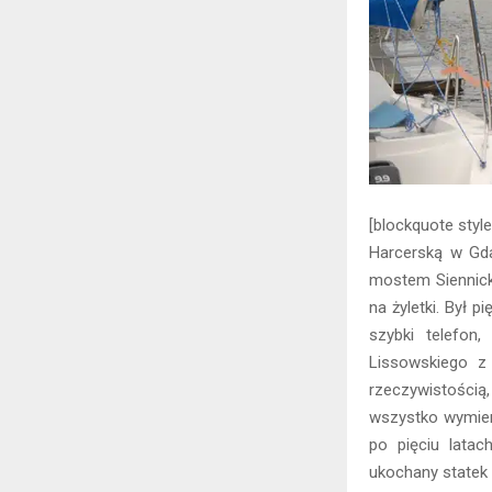
[blockquote styl
Harcerską w Gda
mostem Siennick
na żyletki. Był 
szybki telefon
Lissowskiego z 
rzeczywistością,
wszystko wymieni
po pięciu lata
ukochany statek 