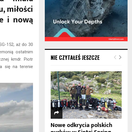
, miłości
e i nową
SG-152, aż do 30
emonią ostatnim
NIE CZYTAŁEŚ JESZCZE
znej kmdr. Piotr
a się na terenie
Nowe odkrycia polskich