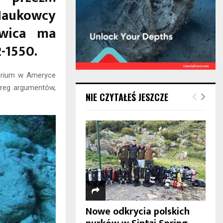
Naukowcy
twica ma
2-1550.
torium w Ameryce
zereg argumentów,
NIE CZYTAŁEŚ JESZCZE
Nowe odkrycia polskich