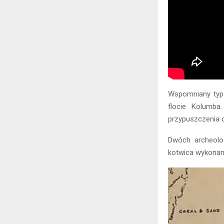
Wspomniany typ 
flocie Kolumba
przypuszczenia c
Dwóch archeologó
kotwica wykonan