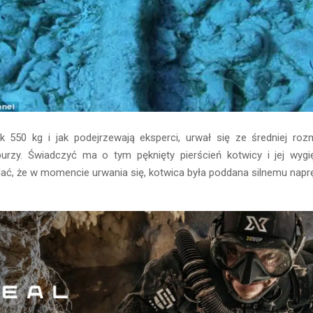
k 550 kg i jak podejrzewają eksperci, urwał się ze średniej rozm
burzy. Świadczyć ma o tym pęknięty pierścień kotwicy i jej wygię
ać, że w momencie urwania się, kotwica była poddana silnemu naprę