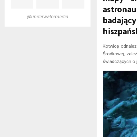
astrona
badając
@underwatermedia
hiszpańs
Kotwicę odnalez
Środkowej, zależ
świadczących o j