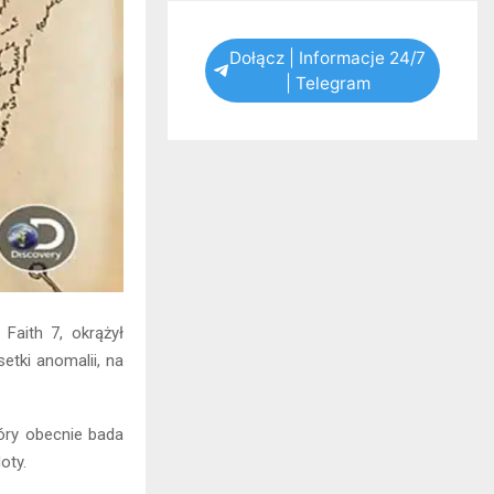
Dołącz | Informacje 24/7
| Telegram
Faith 7, okrążył
etki anomalii, na
óry obecnie bada
oty.