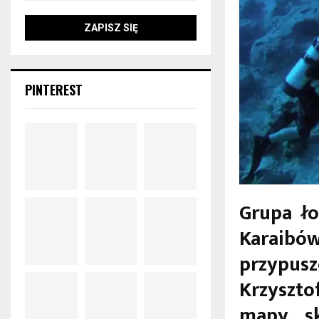
PINTEREST
Grupa ł
Karaib
przypus
Krzyszto
mapy s