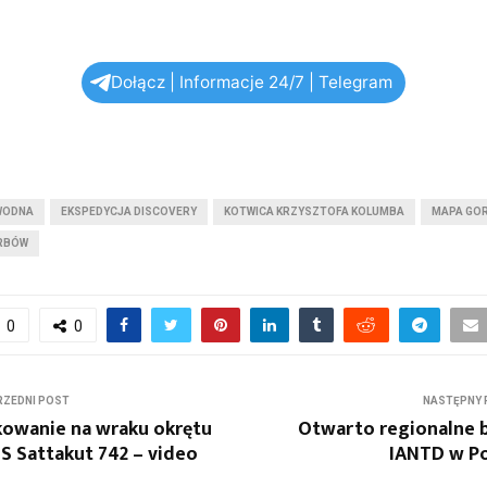
Dołącz | Informacje 24/7 | Telegram
WODNA
EKSPEDYCJA DISCOVERY
KOTWICA KRZYSZTOFA KOLUMBA
MAPA GO
ARBÓW
0
0
ZEDNI POST
NASTĘPNY 
owanie na wraku okrętu
Otwarto regionalne 
 Sattakut 742 – video
IANTD w Po