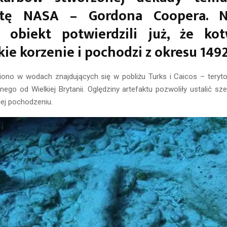
utę NASA – Gordona Coopera. 
y obiekt potwierdzili już, że ko
kie korzenie i pochodzi z okresu 149
iono w wodach znajdujących się w pobliżu Turks i Caicos – tery
nego od Wielkiej Brytanii. Oględziny artefaktu pozwoliły ustalić s
ej pochodzeniu.