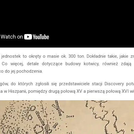
jednostek to okręty o masie ok. 300 ton. Dokładnie takie, jakie z
. Co więcej, detale dotyczące budowy kotwicy, również zdają 
o do jej pochodzenia.
w, do których zgłosili się przedstawiciele stacji Discovery potw
a w Hiszpanii, pomiędzy drugą połową XV a pierwszą połową XVI wi