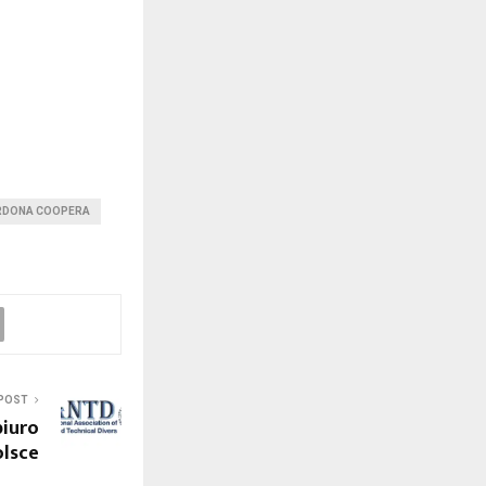
RDONA COOPERA
POST
biuro
lsce