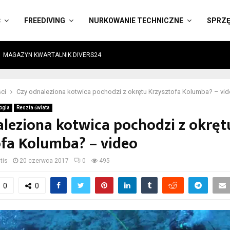
Ć
FREEDIVING
NURKOWANIE TECHNICZNE
SPRZ
MAGAZYN KWARTALNIK DIVERS24
ci
Czy odnaleziona kotwica pochodzi z okrętu Krzysztofa Kolumba? – vi
ogia
Reszta świata
leziona kotwica pochodzi z okręt
ofa Kolumba? – video
tis
20 czerwca 2017
0
495
0
0