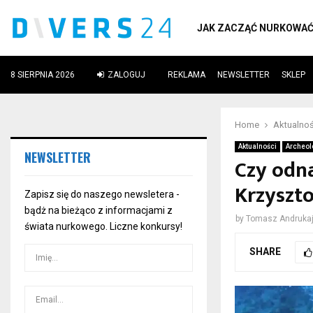
JAK ZACZĄĆ NURKOWA
8 SIERPNIA 2026
ZALOGUJ
REKLAMA
NEWSLETTER
SKLEP
ube
Home
Aktualnoś
Aktualności
Archeol
NEWSLETTER
Czy odna
Krzyszt
Zapisz się do naszego newsletera -
bądż na bieżąco z informacjami z
by
Tomasz Andrukaj
świata nurkowego. Liczne konkursy!
SHARE