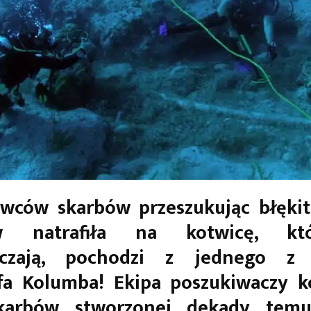
owców skarbów przeszukując błęki
ów natrafiła na kotwicę, kt
zczają, pochodzi z jednego z
fa Kolumba! Ekipa poszukiwaczy k
karbów stworzonej dekady temu