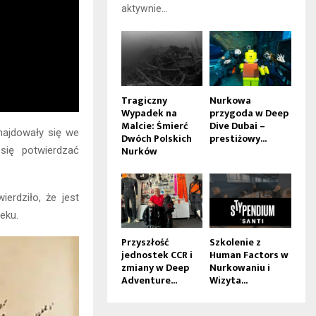
aktywnie...
Tragiczny
Nurkowa
Wypadek na
przygoda w Deep
Malcie: Śmierć
Dive Dubai –
najdowały się we
Dwóch Polskich
prestiżowy...
Nurków
się potwierdzać
ierdziło, że jest
eku.
Przyszłość
Szkolenie z
jednostek CCR i
Human Factors w
zmiany w Deep
Nurkowaniu i
Adventure...
Wizyta...