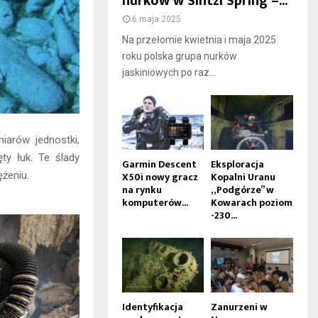
nurków w Sintzi Spring –...
6 maja 2025
Na przełomie kwietnia i maja 2025
roku polska grupa nurków
jaskiniowych po raz...
iarów jednostki,
ty łuk. Te ślady
Garmin Descent
Eksploracja
X50i nowy gracz
Kopalni Uranu
żeniu.
na rynku
„Podgórze” w
komputerów...
Kowarach poziom
-230...
Identyfikacja
Zanurzeni w