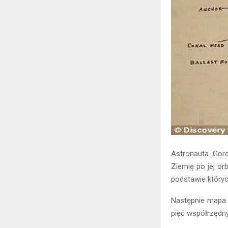
Astronauta Gord
Ziemię po jej or
podstawie który
Następnie mapa 
pięć współrzędnyc