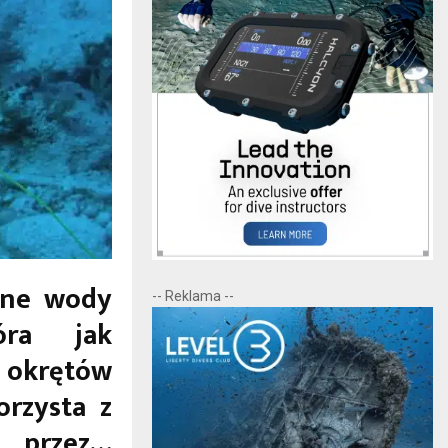
tne wody
-- Reklama --
óra jak
 okrętów
orzysta z
 przez…