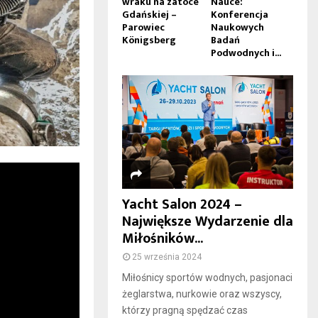
wraku na zatoce
Nauce:
Gdańskiej –
Konferencja
Parowiec
Naukowych
Königsberg
Badań
Podwodnych i...
Yacht Salon 2024 –
Największe Wydarzenie dla
Miłośników...
25 września 2024
Miłośnicy sportów wodnych, pasjonaci
żeglarstwa, nurkowie oraz wszyscy,
którzy pragną spędzać czas