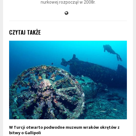
nurkowej rozpoczął w 2008r.
CZYTAJ TAKŻE
W Turcji otwarto podwodne muzeum wraków okrętów z
O
bitwy o Gallipoli
g