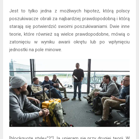
Jest to tylko jedna z możliwych hipotez, którą polscy
poszukiwacze obrali za najbardziej prawdopodobną i którą
starają się potwierdzić swoimi poszukiwaniami. Dwie inne
teorie, które również są wielce prawdopodobne, mówią o
zatonięciu w wyniku awarii okrętu lub po wpłynięciu
jednostki na pole minowe.
[blockquote style=”2″]„Ja upieram się przy drugiej teorii. W