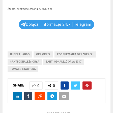
Źródło: santiodnalezcorla.pl, tvn24.pl
Dołącz | Informacje 24/7 | Telegram
HUBERT JANDO
ORP ORZEŁ
POSZUKIWANIA ORP "ORZEŁ"
SANTI ODNALEŹĆ ORŁA
SANTI ODNALEŹĆ ORŁA 2017
TOMASZ STACHURA
SHARE
0
0