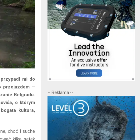
 przypadł mi do
ko przejazdem –
-- Reklama --
zanie Belgradu.
ovića, o którym
bogata kultura,
ne, choć i suche
ować kilka setek