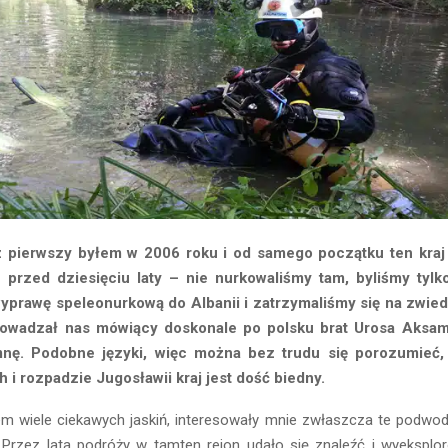
z pierwszy byłem w 2006 roku i od samego początku ten kraj
 przed dziesięciu laty – nie nurkowaliśmy tam, byliśmy tyl
wyprawę speleonurkową do Albanii i zatrzymaliśmy się na zwied
owadzał nas mówiący doskonale po polsku brat Urosa Aksam
ę. Podobne języki, więc można bez trudu się porozumieć, 
 i rozpadzie Jugosławii kraj jest dość biedny.
em wiele ciekawych jaskiń, interesowały mnie zwłaszcza te podwod
 Przez lata podróży w tamten rejon udało się znaleźć i wyeksplor