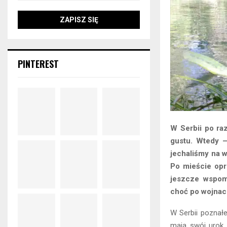
PINTEREST
W Serbii po ra
gustu. Wtedy –
jechaliśmy na 
Po mieście opr
jeszcze wspomn
choć po wojnach
W Serbii poznał
mają swój urok.