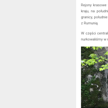
Rejony krasowe w
kraju, na połudn
granicy, południ
z Rumunią.
W części central
nurkowaliśmy w n