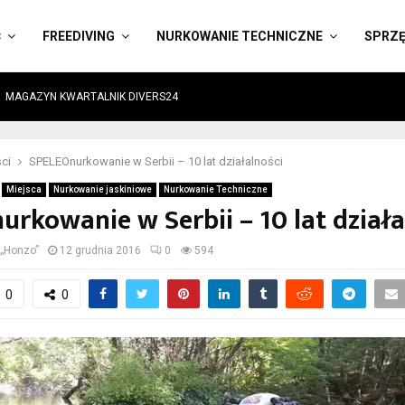
Ć
FREEDIVING
NURKOWANIE TECHNICZNE
SPRZ
MAGAZYN KWARTALNIK DIVERS24
ci
SPELEOnurkowanie w Serbii – 10 lat działalności
Miejsca
Nurkowanie jaskiniowe
Nurkowanie Techniczne
rkowanie w Serbii – 10 lat działa
 „Honzo”
12 grudnia 2016
0
594
0
0