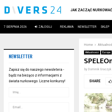
JAK ZACZĄĆ NURKOWA
7 SIERPNIA 2026
ZALOGUJ
REKLAMA
NEWSLETTER
SKLEP
ube
Home
Aktualnoś
Aktualności
Europa
NEWSLETTER
SPELEOnu
Zapisz się do naszego newsletera -
by
Dominik Graczyk
bądż na bieżąco z informacjami z
SHARE
świata nurkowego. Liczne konkursy!