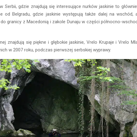
 Serbii, gdzie znajdują się interesujące nurków jaskinie to główni
ie od Belgradu, gdzie jaskinie występują także dalej na wschód, 
e do granicy z Macedonią i zakole Dunaju w części północno-wschodn
nej znajdują się piękne i głębokie jaskinie, Vrelo Krupaje i Vrelo Ml
ich w 2007 roku, podczas pierwszej serbskiej wyprawy.