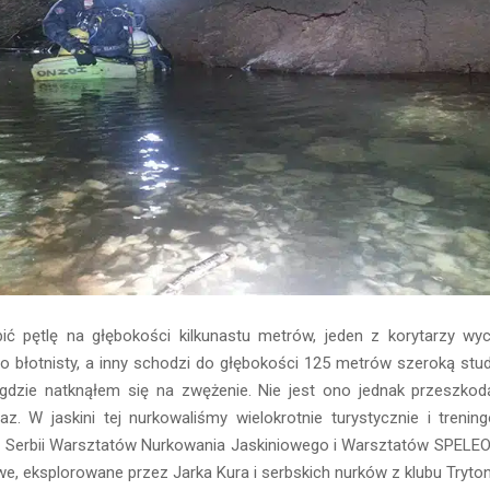
ć pętlę na głębokości kilkunastu metrów, jeden z korytarzy wy
eco błotnisty, a inny schodzi do głębokości 125 metrów szeroką st
dzie natknąłem się na zwężenie. Nie jest ono jednak przeszkodą
z. W jaskini tej nurkowaliśmy wielokrotnie turystycznie i trening
Serbii Warsztatów Nurkowania Jaskiniowego i Warsztatów SPELEO
we, eksplorowane przez Jarka Kura i serbskich nurków z klubu Tryton