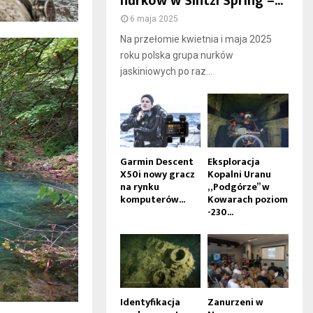
nurków w Sintzi Spring –...
6 maja 2025
Na przełomie kwietnia i maja 2025
roku polska grupa nurków
jaskiniowych po raz...
Garmin Descent
Eksploracja
X50i nowy gracz
Kopalni Uranu
na rynku
„Podgórze” w
komputerów...
Kowarach poziom
-230...
Identyfikacja
Zanurzeni w