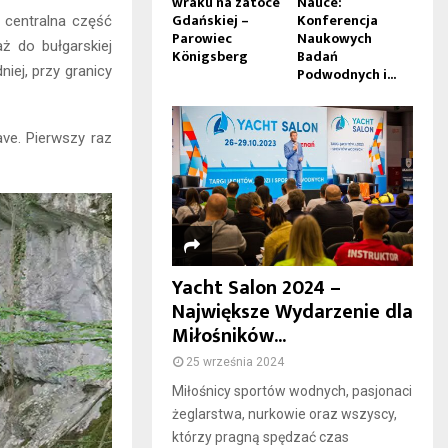
wraku na zatoce
Nauce:
Gdańskiej –
Konferencja
e centralna część
Parowiec
Naukowych
aż do bułgarskiej
Königsberg
Badań
iej, przy granicy
Podwodnych i...
ave. Pierwszy raz
Yacht Salon 2024 –
Największe Wydarzenie dla
Miłośników...
25 września 2024
Miłośnicy sportów wodnych, pasjonaci
żeglarstwa, nurkowie oraz wszyscy,
którzy pragną spędzać czas