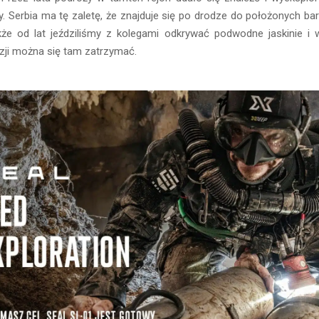
. Serbia ma tę zaletę, że znajduje się po drodze do położonych bar
akże od lat jeździliśmy z kolegami odkrywać podwodne jaskinie i
zji można się tam zatrzymać.