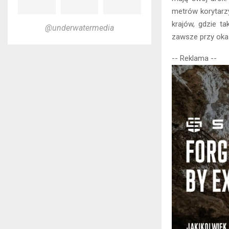
metrów korytarzy
krajów, gdzie t
@underwatermedia
zawsze przy oka
-- Reklama --