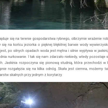
ajduje się na terenie gospodarstwa rybnego, olbrzymie wrażenie r
cy się na końcu jeziorka o pięknej błękitnej barwie wody wywierzys
jest, po silnych opadach woda jest mętna i silnie wypływa w jaskini
udnia nurkowanie. I tak się nam zdarzało niekiedy, wtedy pozostaje
h. Jaskinia rozpoczyna się pionową studnią, która przechodzi w k
ępnie rozgałęzia się na kilka odnóg. Skała jest ciemna, możemy 
rstw skalnych przy jednym z korytarzy.