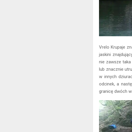
Vrelo Krupaje zn
jaskini znajdują
nie zawsze taka 
lub znacznie utr
w innych dziurac
odcinek, a nast
granicę dwóch wa