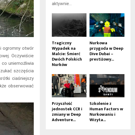
aktywnie...
Tragiczny
Nurkowa
Wypadek na
przygoda w Deep
obi ogromny otwór
Malcie: Śmierć
Dive Dubai –
kowej. Oczywiście
Dwóch Polskich
prestiżowy...
, co uniemożliwia
Nurków
 szukać szczęścia
rótki ciaśniejszy
także obserwować
Przyszłość
Szkolenie z
jednostek CCR i
Human Factors w
zmiany w Deep
Nurkowaniu i
Adventure...
Wizyta...