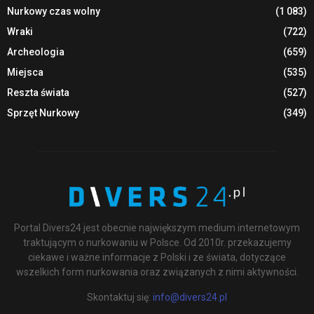
Nurkowy czas wolny
(1 083)
Wraki
(722)
Archeologia
(659)
Miejsca
(535)
Reszta świata
(527)
Sprzęt Nurkowy
(349)
Portal Divers24 jest obecnie największym medium internetowym
traktującym o nurkowaniu w Polsce. Od 2010r. przekazujemy
ciekawe i ważne informacje z Polski i ze świata, dotyczące
wszelkich form nurkowania oraz związanych z nimi aktywności.
Skontaktuj się:
info@divers24.pl