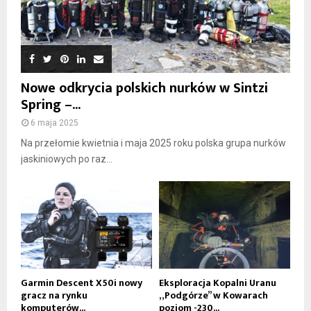
Nowe odkrycia polskich nurków w Sintzi
Spring –...
6 maja 2025
Na przełomie kwietnia i maja 2025 roku polska grupa nurków
jaskiniowych po raz...
Garmin Descent X50i nowy
Eksploracja Kopalni Uranu
gracz na rynku
„Podgórze” w Kowarach
komputerów...
poziom -230...