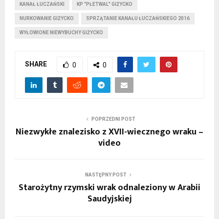
KANAŁ ŁUCZAŃSKI
KP "PŁETWAL" GIŻYCKO
NURKOWANIE GIŻYCKO
SPRZĄTANIE KANAŁU ŁUCZAŃSKIEGO 2016
WYŁOWIONE NIEWYBUCHY GIŻYCKO
SHARE
0
0
POPRZEDNI POST
Niezwykłe znalezisko z XVII-wiecznego wraku –
video
NASTĘPNY POST
Starożytny rzymski wrak odnaleziony w Arabii
Saudyjskiej