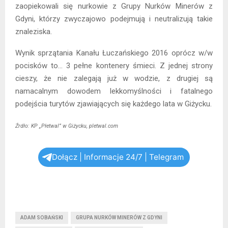
zaopiekowali się nurkowie z Grupy Nurków Minerów z
Gdyni, którzy zwyczajowo podejmują i neutralizują takie
znaleziska.
Wynik sprzątania Kanału Łuczańskiego 2016 oprócz w/w
pocisków to… 3 pełne kontenery śmieci. Z jednej strony
cieszy, że nie zalegają już w wodzie, z drugiej są
namacalnym dowodem lekkomyślności i fatalnego
podejścia turytów zjawiających się każdego lata w Giżycku.
Źrdło: KP „Płetwal” w Giżycku, pletwal.com
Dołącz | Informacje 24/7 | Telegram
ADAM SOBAŃSKI
GRUPA NURKÓW MINERÓW Z GDYNI