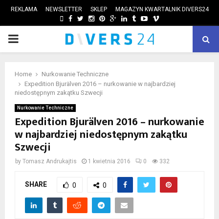
REKLAMA
NEWSLETTER
SKLEP
MAGAZYN KWARTALNIK DIVERS24
FACEBOOK
TWITTER
INSTAGRAM
PINTEREST
GOOGLE
LINKEDIN
TUMBLR
YOUTUBE
VIMEO
PRIMARY
ube
MENU
Home
Nurkowanie Techniczne
Expedition Bjurälven 2016 – nurkowanie w najbardziej
niedostępnym zakątku Szwecji
Nurkowanie Techniczne
Expedition Bjurälven 2016 – nurkowanie
w najbardziej niedostępnym zakątku
Szwecji
by
Tomasz Andrukajtis
1 kwietnia 2016
0
332
SHARE
0
0