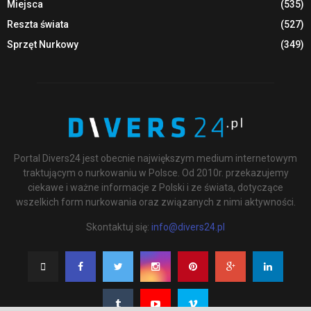
Miejsca
(535)
Reszta świata
(527)
Sprzęt Nurkowy
(349)
Portal Divers24 jest obecnie największym medium internetowym
traktującym o nurkowaniu w Polsce. Od 2010r. przekazujemy
ciekawe i ważne informacje z Polski i ze świata, dotyczące
wszelkich form nurkowania oraz związanych z nimi aktywności.
Skontaktuj się:
info@divers24.pl