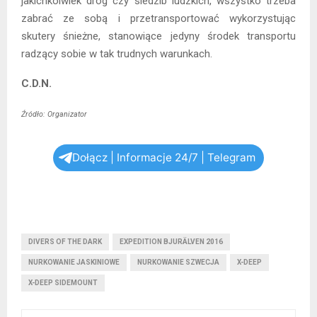
jakichkolwiek dróg czy siedzib ludzkich, wszystko trzeba
zabrać ze sobą i przetransportować wykorzystując
skutery śnieżne, stanowiące jedyny środek transportu
radzący sobie w tak trudnych warunkach.
C.D.N.
Źródło: Organizator
Dołącz | Informacje 24/7 | Telegram
DIVERS OF THE DARK
EXPEDITION BJURÄLVEN 2016
NURKOWANIE JASKINIOWE
NURKOWANIE SZWECJA
X-DEEP
X-DEEP SIDEMOUNT