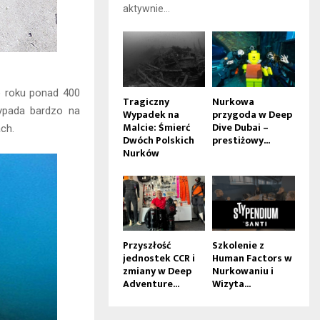
aktywnie...
o roku ponad 400
Tragiczny
Nurkowa
wypada bardzo na
Wypadek na
przygoda w Deep
Malcie: Śmierć
Dive Dubai –
ach.
Dwóch Polskich
prestiżowy...
Nurków
Przyszłość
Szkolenie z
jednostek CCR i
Human Factors w
zmiany w Deep
Nurkowaniu i
Adventure...
Wizyta...