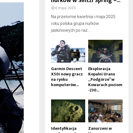
nurków w Sintzi Spring –...
6 maja 2025
Na przełomie kwietnia i maja 2025
roku polska grupa nurków
jaskiniowych po raz...
Garmin Descent
Eksploracja
X50i nowy gracz
Kopalni Uranu
na rynku
„Podgórze” w
komputerów...
Kowarach poziom
-230...
Identyfikacja
Zanurzeni w