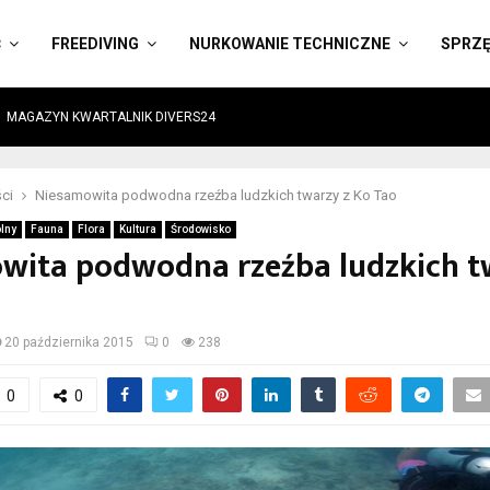
Ć
FREEDIVING
NURKOWANIE TECHNICZNE
SPRZ
MAGAZYN KWARTALNIK DIVERS24
ci
Niesamowita podwodna rzeźba ludzkich twarzy z Ko Tao
lny
Fauna
Flora
Kultura
Środowisko
wita podwodna rzeźba ludzkich t
20 października 2015
0
238
0
0