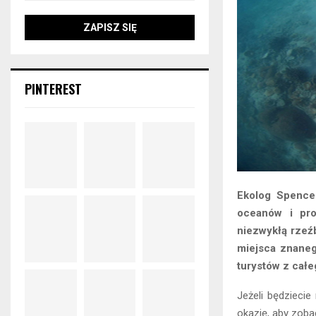
PINTEREST
Ekolog Spencer
oceanów i pro
niezwykłą rzeźb
miejsca znaneg
turystów z całe
Jeżeli będziecie
okazję, aby zob