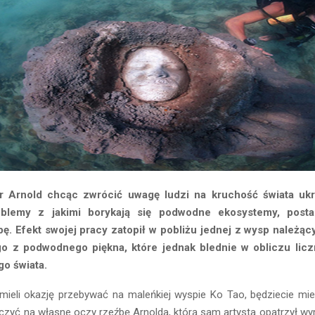
 Arnold chcąc zwrócić uwagę ludzi na kruchość świata ukr
blemy z jakimi borykają się podwodne ekosystemy, posta
ę. Efekt swojej pracy zatopił w pobliżu jednej z wysp należący
o z podwodnego piękna, które jednak blednie w obliczu lic
go świata.
 mieli okazję przebywać na maleńkiej wyspie Ko Tao, będziecie mie
aczyć na własne oczy rzeźbę Arnolda, którą sam artysta opatrzył 