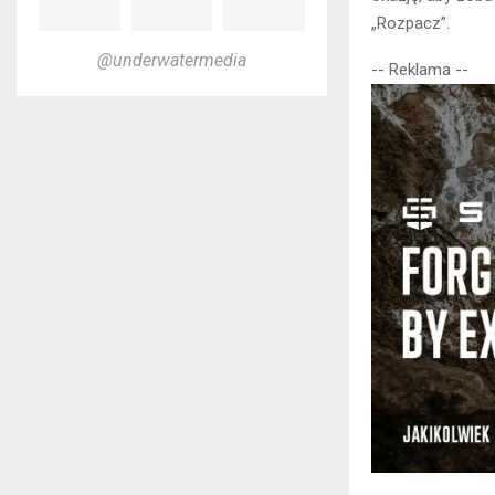
„Rozpacz”.
@underwatermedia
-- Reklama --