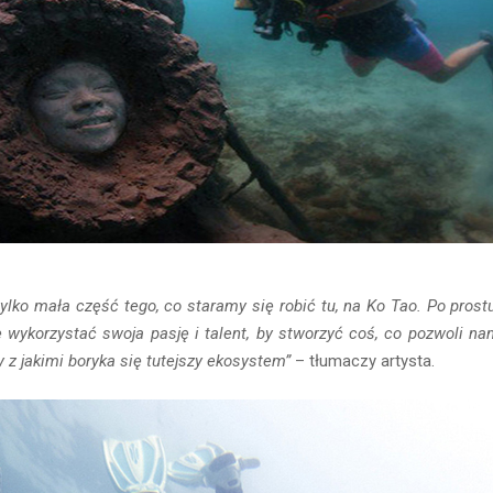
tylko mała część tego, co staramy się robić tu, na Ko Tao. Po pros
wykorzystać swoja pasję i talent, by stworzyć coś, co pozwoli n
y z jakimi boryka się tutejszy ekosystem”
– tłumaczy artysta.