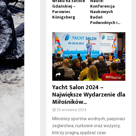
wraku na zatoce
Nauce:
Gdańskiej –
Konferencja
Parowiec
Naukowych
Königsberg
Badań
Podwodnych i...
Yacht Salon 2024 –
Największe Wydarzenie dla
Miłośników...
25 września 2024
Miłośnicy sportów wodnych, pasjonaci
żeglarstwa, nurkowie oraz wszyscy,
którzy pragną spędzać czas