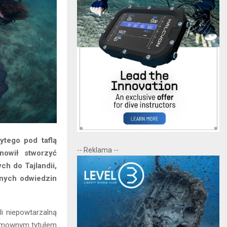
ytego pod taflą
-- Reklama --
nowił stworzyć
ch do Tajlandii,
znych odwiedzin
li niepowtarzalną
wymownym tytułem