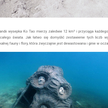
landii wysepka Ko Tao mierzy zaledwie 12 km² i przyciąga każdeg
 całego świata. Jak łatwo się domyślić zestawienie tych liczb 
kalnej fauny i flory, która zwyczajnie jest dewastowana i ginie w ocz