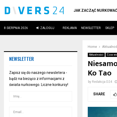
JAK ZACZĄĆ NURKOWA
8 SIERPNIA 2026
ZALOGUJ
REKLAMA
NEWSLETTER
SKLEP
ube
Home
Aktualnoś
Aktualności
Czas wo
NEWSLETTER
Niesamo
Ko Tao
Zapisz się do naszego newsletera -
bądż na bieżąco z informacjami z
by
Redakcja D24
świata nurkowego. Liczne konkursy!
SHARE