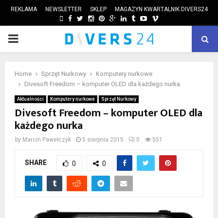
REKLAMA
NEWSLETTER
SKLEP
MAGAZYN KWARTALNIK DIVERS24
FACEBOOK
TWITTER
INSTAGRAM
PINTEREST
GOOGLE
LINKEDIN
TUMBLR
YOUTUBE
VIMEO
PRIMARY
ube
MENU
Home
Sprzęt Nurkowy
Komputery nurkowe
Divesoft Freedom – komputer OLED dla każdego nurka
Aktualności
Komputery nurkowe
Sprzęt Nurkowy
Divesoft Freedom – komputer OLED dla
każdego nurka
by
Marcin Pawełczyk
5 sierpnia 2015
0
551
SHARE
0
0