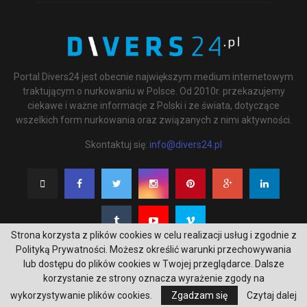
Portal Divers24 jest obecnie największym medium internetowym
traktującym o nurkowaniu w Polsce. Od 2010r. przekazujemy
ciekawe i ważne informacje z Polski i ze świata, dotyczące
wszelkich form nurkowania oraz związanych z nimi aktywności.
Skontaktuj się:
info@divers24.pl
Strona korzysta z plików cookies w celu realizacji usług i zgodnie z
Polityką Prywatności. Możesz określić warunki przechowywania
lub dostępu do plików cookies w Twojej przeglądarce. Dalsze
korzystanie ze strony oznacza wyrażenie zgody na
@2020 - underwatermedia.pl. All Right Reserved. Designed and Developed by
wykorzystywanie plików cookies.
Zgadzam się
Czytaj dalej
Tworzenie stron internetowych Gdańsk