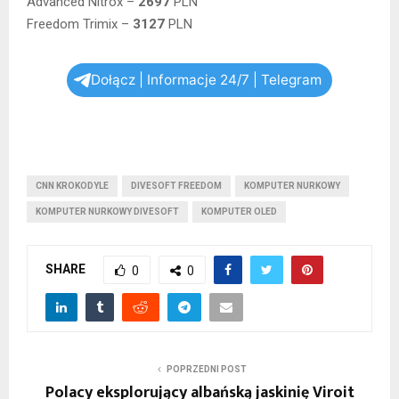
Advanced Nitrox –
2697
PLN
Freedom Trimix –
3127
PLN
Dołącz | Informacje 24/7 | Telegram
CNN KROKODYLE
DIVESOFT FREEDOM
KOMPUTER NURKOWY
KOMPUTER NURKOWY DIVESOFT
KOMPUTER OLED
SHARE
0
0
POPRZEDNI POST
Polacy eksplorujący albańską jaskinię Viroit