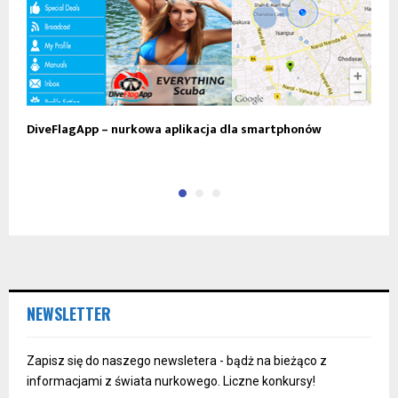
DiveFlagApp – nurkowa aplikacja dla smartphonów
Z
v
NEWSLETTER
Zapisz się do naszego newsletera - bądż na bieżąco z
informacjami z świata nurkowego. Liczne konkursy!