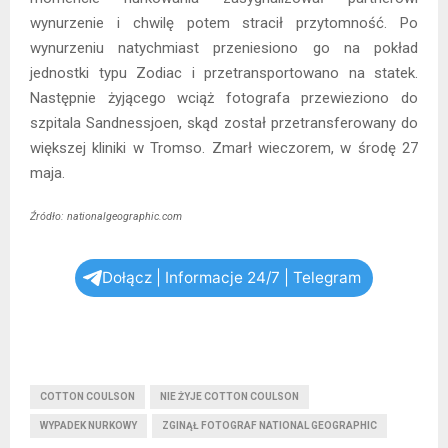
wynurzenie i chwilę potem stracił przytomność. Po
wynurzeniu natychmiast przeniesiono go na pokład
jednostki typu Zodiac i przetransportowano na statek.
Następnie żyjącego wciąż fotografa przewieziono do
szpitala Sandnessjoen, skąd został przetransferowany do
większej kliniki w Tromso. Zmarł wieczorem, w środę 27
maja.
Źródło: nationalgeographic.com
Dołącz | Informacje 24/7 | Telegram
COTTON COULSON
NIE ŻYJE COTTON COULSON
WYPADEK NURKOWY
ZGINĄŁ FOTOGRAF NATIONAL GEOGRAPHIC