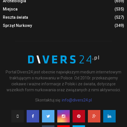
Archeologia
(659)
Miejsca
(535)
Reszta świata
(527)
Sprzęt Nurkowy
(349)
Portal Divers24 jest obecnie największym medium internetowym
traktującym o nurkowaniu w Polsce. Od 2010r. przekazujemy
ciekawe i ważne informacje z Polski i ze świata, dotyczące
wszelkich form nurkowania oraz związanych z nimi aktywności.
Skontaktuj się:
info@divers24.pl