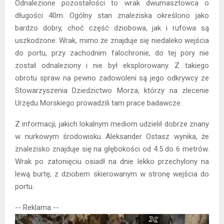
Odnalezione pozostałości to wrak dwumasztowca o
długości 40m. Ogólny stan znaleziska określono jako
bardzo dobry, choć część dziobowa, jak i rufowa są
uszkodzone. Wrak, mimo że znajduje się niedaleko wejścia
do portu, przy zachodnim falochronie, do tej pory nie
został odnaleziony i nie był eksplorowany. Z takiego
obrotu spraw na pewno zadowoleni są jego odkrywcy ze
Stowarzyszenia Dziedzictwo Morza, którzy na zlecenie
Urzędu Morskiego prowadzili tam prace badawcze.
Z informacji, jakich lokalnym mediom udzielił dobrze znany
w nurkowym środowisku Aleksander Ostasz wynika, że
znalezisko znajduje się na głębokości od 4.5 do 6 metrów.
Wrak po zatonięciu osiadł na dnie lekko przechylony na
lewą burtę, z dziobem skierowanym w stronę wejścia do
portu.
-- Reklama --