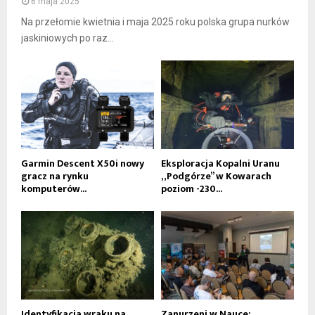
6 maja 2025
Na przełomie kwietnia i maja 2025 roku polska grupa nurków
jaskiniowych po raz...
Garmin Descent X50i nowy
Eksploracja Kopalni Uranu
gracz na rynku
„Podgórze” w Kowarach
komputerów...
poziom -230...
Identyfikacja wraku na
Zanurzeni w Nauce: