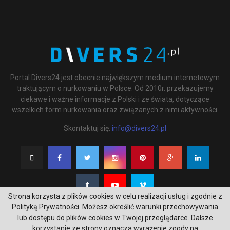
Portal Divers24 jest obecnie największym medium internetowym
traktującym o nurkowaniu w Polsce. Od 2010r. przekazujemy
ciekawe i ważne informacje z Polski i ze świata, dotyczące
wszelkich form nurkowania oraz związanych z nimi aktywności.
Skontaktuj się:
info@divers24.pl
Strona korzysta z plików cookies w celu realizacji usług i zgodnie z
Polityką Prywatności. Możesz określić warunki przechowywania
lub dostępu do plików cookies w Twojej przeglądarce. Dalsze
korzystanie ze strony oznacza wyrażenie zgody na