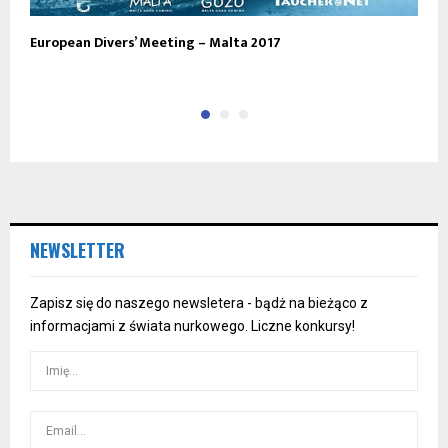
European Divers’ Meeting – Malta 2017
D
C
NEWSLETTER
Zapisz się do naszego newsletera - bądż na bieżąco z
informacjami z świata nurkowego. Liczne konkursy!