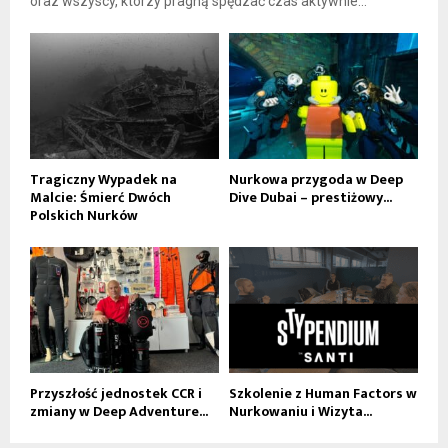
oraz wszyscy, którzy pragną spędzać czas aktywnie...
Tragiczny Wypadek na
Nurkowa przygoda w Deep
Malcie: Śmierć Dwóch
Dive Dubai – prestiżowy...
Polskich Nurków
Przyszłość jednostek CCR i
Szkolenie z Human Factors w
zmiany w Deep Adventure...
Nurkowaniu i Wizyta...