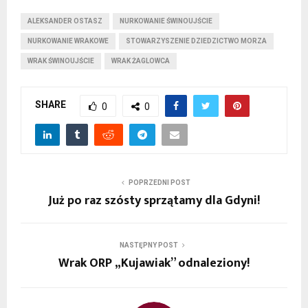
ALEKSANDER OSTASZ
NURKOWANIE ŚWINOUJŚCIE
NURKOWANIE WRAKOWE
STOWARZYSZENIE DZIEDZICTWO MORZA
WRAK ŚWINOUJŚCIE
WRAK ŻAGLOWCA
SHARE
0
0
POPRZEDNI POST
Już po raz szósty sprzątamy dla Gdyni!
NASTĘPNY POST
Wrak ORP „Kujawiak” odnaleziony!