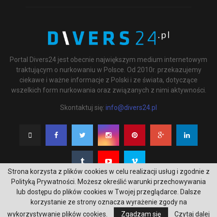
Portal Divers24 jest obecnie największym medium internetowym
traktującym o nurkowaniu w Polsce. Od 2010r. przekazujemy
ciekawe i ważne informacje z Polski i ze świata, dotyczące
wszelkich form nurkowania oraz związanych z nimi aktywności.
Skontaktuj się:
info@divers24.pl
Strona korzysta z plików cookies w celu realizacji usług i zgodnie z
Polityką Prywatności. Możesz określić warunki przechowywania
lub dostępu do plików cookies w Twojej przeglądarce. Dalsze
korzystanie ze strony oznacza wyrażenie zgody na
@2020 - underwatermedia.pl. All Right Reserved. Designed and Developed by
wykorzystywanie plików cookies.
Zgadzam się
Czytaj dalej
Tworzenie stron internetowych Gdańsk