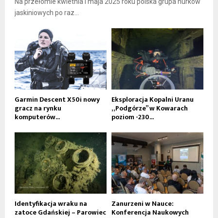
Na przełomie kwietnia i maja 2025 roku polska grupa nurków
jaskiniowych po raz...
Garmin Descent X50i nowy
Eksploracja Kopalni Uranu
gracz na rynku
„Podgórze” w Kowarach
komputerów...
poziom -230...
Identyfikacja wraku na
Zanurzeni w Nauce:
zatoce Gdańskiej – Parowiec
Konferencja Naukowych