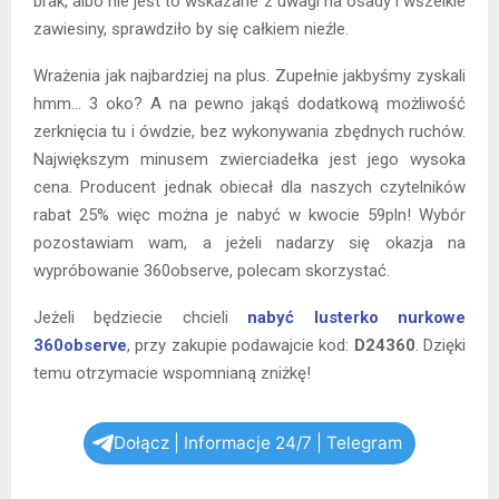
brak, albo nie jest to wskazane z uwagi na osady i wszelkie
zawiesiny, sprawdziło by się całkiem nieźle.
Wrażenia jak najbardziej na plus. Zupełnie jakbyśmy zyskali
hmm… 3 oko? A na pewno jakąś dodatkową możliwość
zerknięcia tu i ówdzie, bez wykonywania zbędnych ruchów.
Największym minusem zwierciadełka jest jego wysoka
cena. Producent jednak obiecał dla naszych czytelników
rabat 25% więc można je nabyć w kwocie 59pln! Wybór
pozostawiam wam, a jeżeli nadarzy się okazja na
wypróbowanie 360observe, polecam skorzystać.
Jeżeli będziecie chcieli
nabyć lusterko nurkowe
360observe
, przy zakupie podawajcie kod:
D24360
. Dzięki
temu otrzymacie wspomnianą zniżkę!
Dołącz | Informacje 24/7 | Telegram