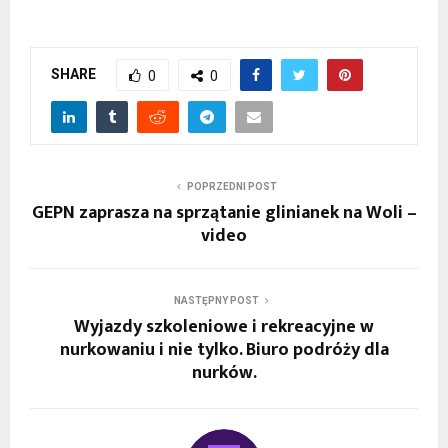
SHARE
0
0
POPRZEDNI POST
GEPN zaprasza na sprzątanie glinianek na Woli –
video
NASTĘPNY POST
Wyjazdy szkoleniowe i rekreacyjne w
nurkowaniu i nie tylko. Biuro podróży dla
nurków.