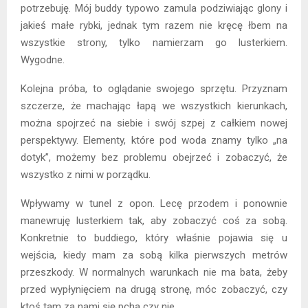
potrzebuję. Mój buddy typowo zamula podziwiając glony i
jakieś małe rybki, jednak tym razem nie kręcę łbem na
wszystkie strony, tylko namierzam go lusterkiem.
Wygodne.
Kolejna próba, to oglądanie swojego sprzętu. Przyznam
szczerze, że machając łapą we wszystkich kierunkach,
można spojrzeć na siebie i swój szpej z całkiem nowej
perspektywy. Elementy, które pod woda znamy tylko „na
dotyk”, możemy bez problemu obejrzeć i zobaczyć, że
wszystko z nimi w porządku.
Wpływamy w tunel z opon. Lecę przodem i ponownie
manewruję lusterkiem tak, aby zobaczyć coś za sobą.
Konkretnie to buddiego, który właśnie pojawia się u
wejścia, kiedy mam za sobą kilka pierwszych metrów
przeszkody. W normalnych warunkach nie ma bata, żeby
przed wypłynięciem na drugą stronę, móc zobaczyć, czy
ktoś tam za nami się pcha czy nie.