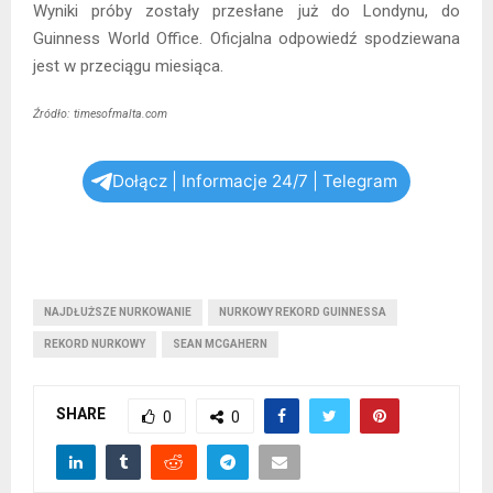
Wyniki próby zostały przesłane już do Londynu, do
Guinness World Office. Oficjalna odpowiedź spodziewana
jest w przeciągu miesiąca.
Źródło: timesofmalta.com
Dołącz | Informacje 24/7 | Telegram
NAJDŁUŻSZE NURKOWANIE
NURKOWY REKORD GUINNESSA
REKORD NURKOWY
SEAN MCGAHERN
SHARE
0
0