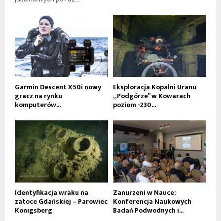
Garmin Descent X50i nowy
Eksploracja Kopalni Uranu
gracz na rynku
„Podgórze” w Kowarach
komputerów...
poziom -230...
Identyfikacja wraku na
Zanurzeni w Nauce:
zatoce Gdańskiej – Parowiec
Konferencja Naukowych
Königsberg
Badań Podwodnych i...