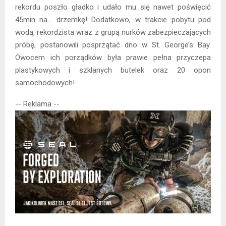
rekordu poszło gładko i udało mu się nawet poświęcić
45min na… drzemkę! Dodatkowo, w trakcie pobytu pod
wodą, rekordzista wraz z grupą nurków zabezpieczających
próbę, postanowili posprzątać dno w St. George’s Bay.
Owocem ich porządków była prawie pełna przyczepa
plastykowych i szklanych butelek oraz 20 opon
samochodowych!
-- Reklama --