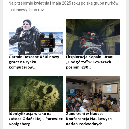
Na przełomie kwietnia i maja 2025 roku polska grupa nurków
jaskiniowych po raz...
Garmin Descent X50i nowy
Eksploracja Kopalni Uranu
gracz na rynku
„Podgórze” w Kowarach
komputerów...
poziom -230...
Identyfikacja wraku na
Zanurzeni w Nauce:
zatoce Gdańskiej – Parowiec
Konferencja Naukowych
Königsberg
Badań Podwodnych i...