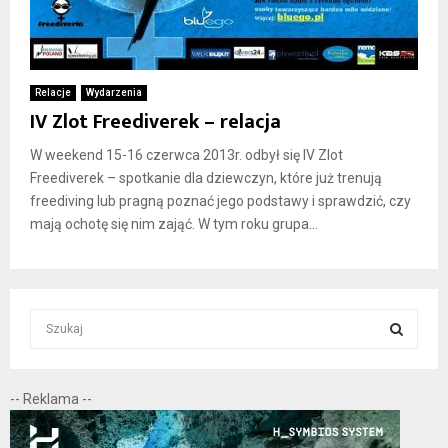
Relacje
Wydarzenia
IV Zlot Freediverek – relacja
W weekend 15-16 czerwca 2013r. odbył się IV Zlot
Freediverek – spotkanie dla dziewczyn, które już trenują
freediving lub pragną poznać jego podstawy i sprawdzić, czy
mają ochotę się nim zająć. W tym roku grupa...
S
e
a
S
r
-- Reklama --
c
E
h
f