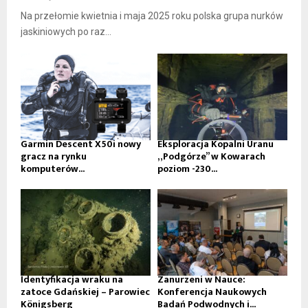
Na przełomie kwietnia i maja 2025 roku polska grupa nurków
jaskiniowych po raz...
Garmin Descent X50i nowy
Eksploracja Kopalni Uranu
gracz na rynku
„Podgórze” w Kowarach
komputerów...
poziom -230...
Identyfikacja wraku na
Zanurzeni w Nauce:
zatoce Gdańskiej – Parowiec
Konferencja Naukowych
Königsberg
Badań Podwodnych i...