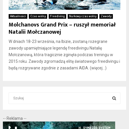
Aktualności
Czas wolny
Freediving
Nurkowy czas wolny
Zawody
Molchanovs Grand Prix – ruszył memoriał
Natalii Mołczanowej
W dniach 18-23 września, na Ibizie, zostaną rozegrane
zawody upamiętniające legendę freedivingu Natalię
Mołczanową, która tragicznie zginęła podczas treningu w
2015 roku. Zawody zgromadzą elitę światowego freedivingu i
będą rozgrywane zgodnie z zasadami AIDA. (więcej…)
S
e
a
S
r
-- Reklama --
c
E
h