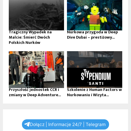
Tragiczny Wypadek na
Nurkowa przygoda w Deep
Malcie: Śmierć Dwóch
Dive Dubai – prestiżowy...
Polskich Nurków
Przyszłość jednostek CCR i
Szkolenie z Human Factors w
zmiany w Deep Adventure...
Nurkowaniu i Wizyta...
Dołącz | Informacje 24/7 | Telegram