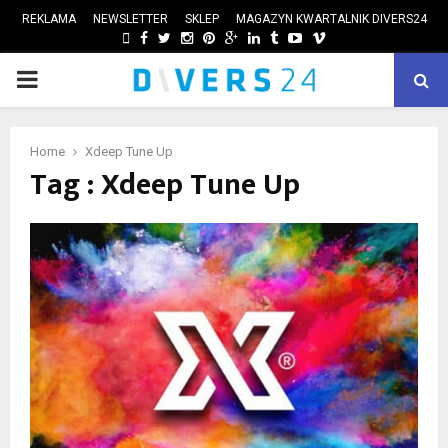
REKLAMA
NEWSLETTER
SKLEP
MAGAZYN KWARTALNIK DIVERS24
FACEBOOK
TWITTER
INSTAGRAM
PINTEREST
GOOGLE
LINKEDIN
TUMBLR
YOUTUBE
VIMEO
PRIMARY
ube
MENU
Home
Xdeep Tune Up
Tag : Xdeep Tune Up