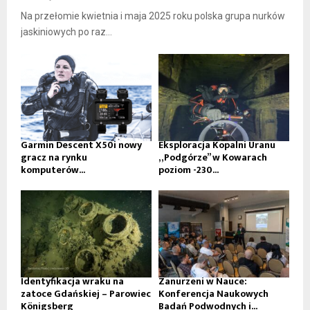
Na przełomie kwietnia i maja 2025 roku polska grupa nurków
jaskiniowych po raz...
Garmin Descent X50i nowy
Eksploracja Kopalni Uranu
gracz na rynku
„Podgórze” w Kowarach
komputerów...
poziom -230...
Identyfikacja wraku na
Zanurzeni w Nauce:
zatoce Gdańskiej – Parowiec
Konferencja Naukowych
Königsberg
Badań Podwodnych i...