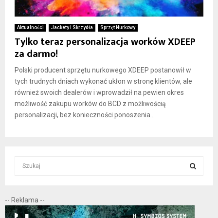
Aktualności
Jackety i Skrzydła
Sprzęt Nurkowy
Tylko teraz personalizacja worków XDEEP
za darmo!
Polski producent sprzętu nurkowego XDEEP postanowił w
tych trudnych dniach wykonać ukłon w stronę klientów, ale
również swoich dealerów i wprowadził na pewien okres
możliwość zakupu worków do BCD z możliwością
personalizacji, bez konieczności ponoszenia...
S
e
a
S
r
-- Reklama --
c
E
h