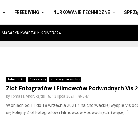
Ć
FREEDIVING
NURKOWANIE TECHNICZNE
SPRZ
MAGAZYN KWARTALNIK DIVERS24
Aktualności
Czas wolny
Nurkowy czas wolny
Zlot Fotografów i Filmowców Podwodnych Vis 
by
Tomasz Andrukajtis
12 lipca 2021
347
W dniach od 11 do 18 września 2021 r. na chorwackiej wyspie Vis od
się kolejny Zlot Fotografów i Filmowców Podwodnych. (więcej…)