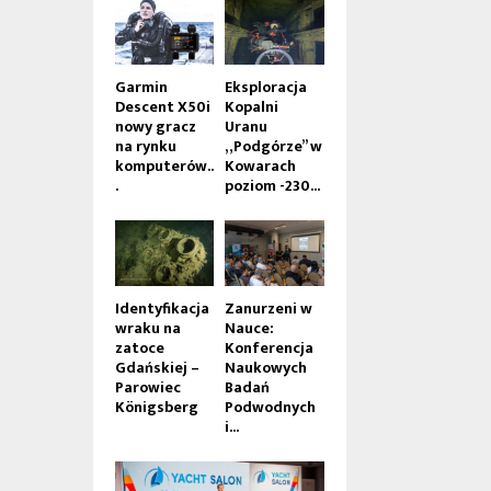
Garmin
Eksploracja
Descent X50i
Kopalni
nowy gracz
Uranu
na rynku
„Podgórze” w
komputerów..
Kowarach
.
poziom -230...
Identyfikacja
Zanurzeni w
wraku na
Nauce:
zatoce
Konferencja
Gdańskiej –
Naukowych
Parowiec
Badań
Königsberg
Podwodnych
i...