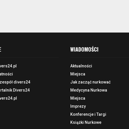
E
WIADOMOŚCI
vers24.pl
Aktualności
atności
Miejsca
 zespół divers24
Jak zacząć nurkować
talnik Divers24
Medycyna Nurkowa
vers24.pl
Miejsca
Imprezy
Konferencje i Targi
Książki Nurkowe