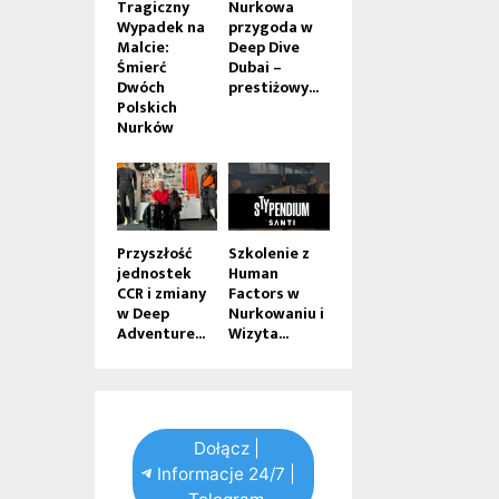
Tragiczny
Nurkowa
Wypadek na
przygoda w
Malcie:
Deep Dive
Śmierć
Dubai –
Dwóch
prestiżowy...
Polskich
Nurków
Przyszłość
Szkolenie z
jednostek
Human
CCR i zmiany
Factors w
w Deep
Nurkowaniu i
Adventure...
Wizyta...
Dołącz |
Informacje 24/7 |