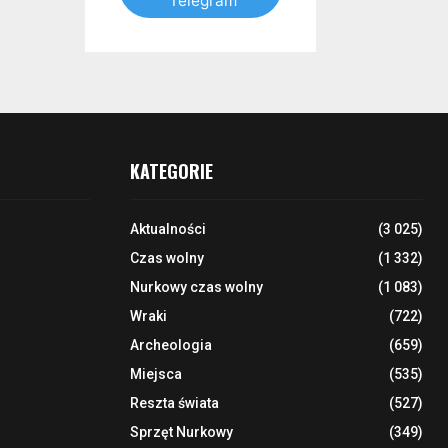
Telegram
KATEGORIE
Aktualności
(3 025)
Czas wolny
(1 332)
Nurkowy czas wolny
(1 083)
Wraki
(722)
Archeologia
(659)
Miejsca
(535)
Reszta świata
(527)
Sprzęt Nurkowy
(349)