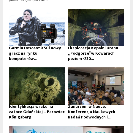
Garmin Descent X50i nowy
Eksploracja Kopalni Uranu
gracz na rynku
„Podgórze” w Kowarach
komputerów...
poziom -230...
Identyfikacja wraku na
Zanurzeni w Nauce:
zatoce Gdańskiej – Parowiec
Konferencja Naukowych
Königsberg
Badań Podwodnych i...