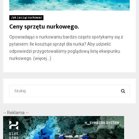
Jak zacząć nurkować
Ceny sprzętu nurkowego.
Opowiadając o nurkowaniu bardzo często spotykamy się z
pytaniem: Ile kosztuje sprzęt dla nurka? Aby udzielić
odpowiedzi przygotowaliśmy poglądową listę ekwipunku
nurkowego. (więcej…)
S
e
a
S
r
-- Reklama --
c
E
h
f
A
o