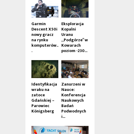
Garmin
Eksploracja
Descent X50i
Kopalni
nowy gracz
Uranu
na rynku
„Podgórze” w
komputerów..
Kowarach
.
poziom -230...
Identyfikacja
Zanurzeni w
wraku na
Nauce:
zatoce
Konferencja
Gdańskiej –
Naukowych
Parowiec
Badań
Königsberg
Podwodnych
i...