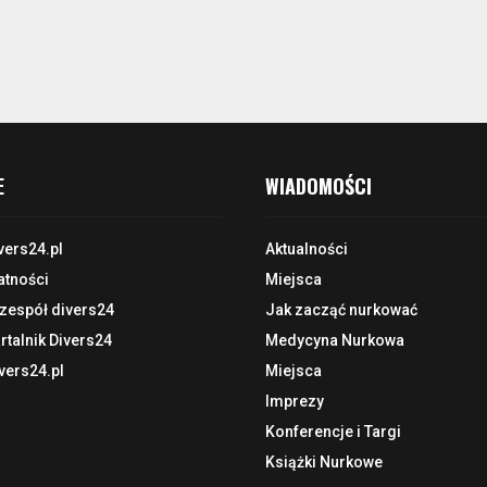
E
WIADOMOŚCI
vers24.pl
Aktualności
atności
Miejsca
 zespół divers24
Jak zacząć nurkować
talnik Divers24
Medycyna Nurkowa
vers24.pl
Miejsca
Imprezy
Konferencje i Targi
Książki Nurkowe