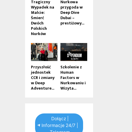
Tragiczny
Nurkowa
Wypadek na
przygoda w
Malcie:
Deep Dive
Śmierć
Dubai –
Dwóch
prestiżowy...
Polskich
Nurków
Przyszłość
Szkolenie z
jednostek
Human
CCR i zmiany
Factors w
w Deep
Nurkowaniu i
Adventure...
Wizyta...
Dołącz |
Informacje 24/7 |