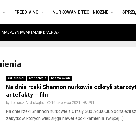
Ć
FREEDIVING
NURKOWANIE TECHNICZNE
SPRZ
MAGAZYN KWARTALNIK DIVERS24
mienia
Aktualności
Archeologia
Reszta świata
Na dnie rzeki Shannon nurkowie odkryli staroży
artefakty – film
by
Tomasz Andrukajtis
16 czerwca 2021
791
Na dnie rzeki Shannon nurkowie z Offaly Sub Aqua Club odnaleźli s
zabytków, których wiek sięga nawet epoki kamienia. (więcej…)