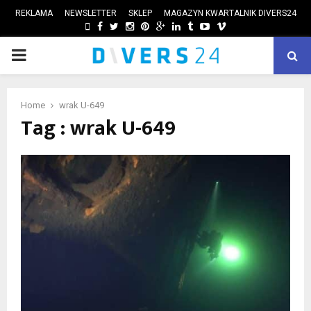
REKLAMA
NEWSLETTER
SKLEP
MAGAZYN KWARTALNIK DIVERS24
FACEBOOK
TWITTER
INSTAGRAM
PINTEREST
GOOGLE
LINKEDIN
TUMBLR
YOUTUBE
VIMEO
PRIMARY
ube
MENU
Home
wrak U-649
Tag : wrak U-649