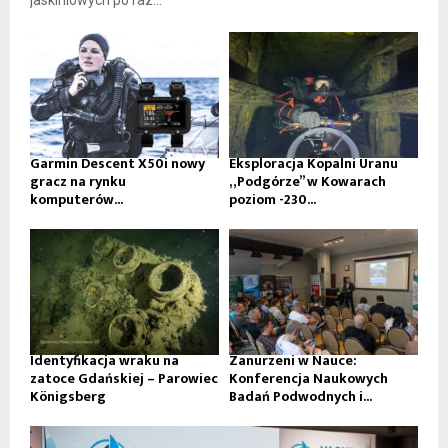
jaskiniowych po raz...
Garmin Descent X50i nowy
Eksploracja Kopalni Uranu
gracz na rynku
„Podgórze” w Kowarach
komputerów...
poziom -230...
Identyfikacja wraku na
Zanurzeni w Nauce:
zatoce Gdańskiej – Parowiec
Konferencja Naukowych
Königsberg
Badań Podwodnych i...