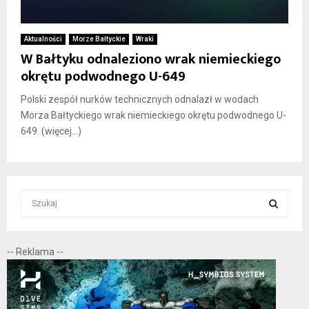
Aktualności
Morze Bałtyckie
Wraki
W Bałtyku odnaleziono wrak niemieckiego
okrętu podwodnego U-649
Polski zespół nurków technicznych odnalazł w wodach
Morza Bałtyckiego wrak niemieckiego okrętu podwodnego U-
649. (więcej…)
S
e
a
S
r
-- Reklama --
c
E
h
f
A
o