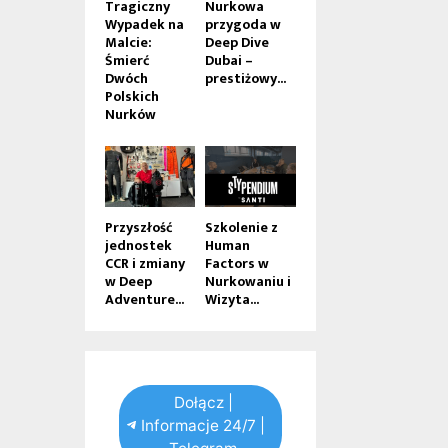
Tragiczny
Nurkowa
Wypadek na
przygoda w
Malcie:
Deep Dive
Śmierć
Dubai –
Dwóch
prestiżowy...
Polskich
Nurków
Przyszłość
Szkolenie z
jednostek
Human
CCR i zmiany
Factors w
w Deep
Nurkowaniu i
Adventure...
Wizyta...
Dołącz |
Informacje 24/7 |