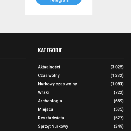
Telegram
KATEGORIE
Aktualności
(3 025)
Czas wolny
(1 332)
Nurkowy czas wolny
(1 083)
Wraki
(722)
Archeologia
(659)
Miejsca
(535)
Reszta świata
(527)
Sprzęt Nurkowy
(349)