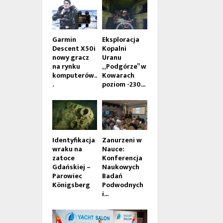
Garmin
Eksploracja
Descent X50i
Kopalni
nowy gracz
Uranu
na rynku
„Podgórze” w
komputerów..
Kowarach
.
poziom -230...
Identyfikacja
Zanurzeni w
wraku na
Nauce:
zatoce
Konferencja
Gdańskiej –
Naukowych
Parowiec
Badań
Königsberg
Podwodnych
i...