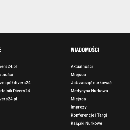
E
WIADOMOŚCI
vers24.pl
Aktualności
atności
Miejsca
 zespół divers24
Jak zacząć nurkować
talnik Divers24
Medycyna Nurkowa
vers24.pl
Miejsca
Imprezy
Konferencje i Targi
Książki Nurkowe