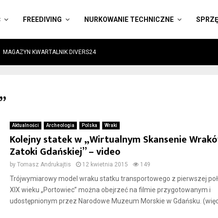
Ć
FREEDIVING
NURKOWANIE TECHNICZNE
SPRZ
MAGAZYN KWARTALNIK DIVERS24
”
Aktualności
Archeologia
Polska
Wraki
Kolejny statek w „Wirtualnym Skansenie Wrak
Zatoki Gdańskiej” – video
by
Tomasz Andrukajtis
12 kwietnia 2015
149
Trójwymiarowy model wraku statku transportowego z pierwszej po
XIX wieku „Portowiec” można obejrzeć na filmie przygotowanym i
udostępnionym przez Narodowe Muzeum Morskie w Gdańsku. (więc