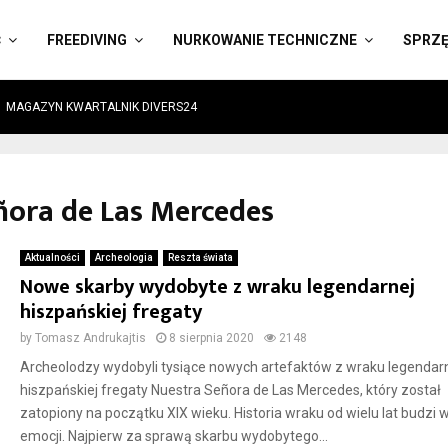
Ć
FREEDIVING
NURKOWANIE TECHNICZNE
SPRZ
MAGAZYN KWARTALNIK DIVERS24
ñora de Las Mercedes
Aktualności
Archeologia
Reszta świata
Nowe skarby wydobyte z wraku legendarnej
hiszpańskiej fregaty
by
Tomasz Andrukajtis
8 sierpnia 2020
2148
Archeolodzy wydobyli tysiące nowych artefaktów z wraku legendar
hiszpańskiej fregaty Nuestra Señora de Las Mercedes, który został
zatopiony na początku XIX wieku. Historia wraku od wielu lat budzi w
emocji. Najpierw za sprawą skarbu wydobytego...