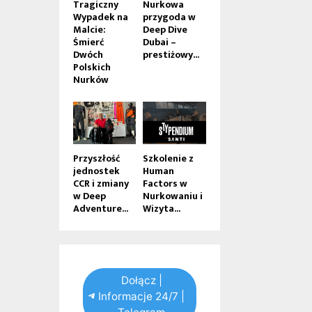
Tragiczny
Nurkowa
Wypadek na
przygoda w
Malcie:
Deep Dive
Śmierć
Dubai –
Dwóch
prestiżowy...
Polskich
Nurków
Przyszłość
Szkolenie z
jednostek
Human
CCR i zmiany
Factors w
w Deep
Nurkowaniu i
Adventure...
Wizyta...
Dołącz |
Informacje 24/7 |