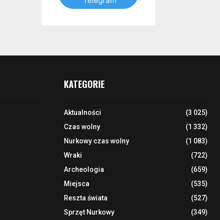
Telegram
KATEGORIE
Aktualności
(3 025)
Czas wolny
(1 332)
Nurkowy czas wolny
(1 083)
Wraki
(722)
Archeologia
(659)
Miejsca
(535)
Reszta świata
(527)
Sprzęt Nurkowy
(349)