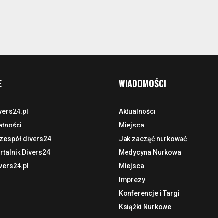
E
WIADOMOŚCI
vers24.pl
Aktualności
atności
Miejsca
 zespół divers24
Jak zacząć nurkować
talnik Divers24
Medycyna Nurkowa
vers24.pl
Miejsca
Imprezy
Konferencje i Targi
Książki Nurkowe