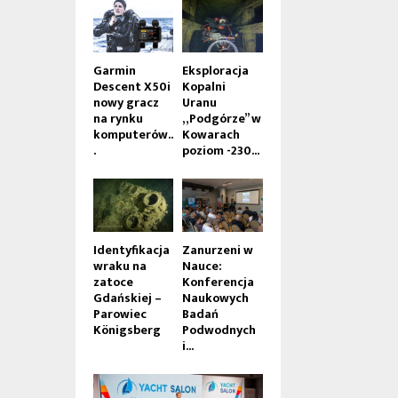
Garmin
Eksploracja
Descent X50i
Kopalni
nowy gracz
Uranu
na rynku
„Podgórze” w
komputerów..
Kowarach
.
poziom -230...
Identyfikacja
Zanurzeni w
wraku na
Nauce:
zatoce
Konferencja
Gdańskiej –
Naukowych
Parowiec
Badań
Königsberg
Podwodnych
i...