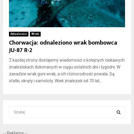
Aktualności
Wraki
Chorwacja: odnaleziono wrak bombowca
JU-87 R-2
Z każdej strony dostajemy wiadomości o kolejnych ciekawych
znaleziskach dokonanych w ciągu ostatnich dni i tygodni. W
zasadzie wrak goni wrak, a ich różnorodność powala. Są
statki, okręty i samoloty. Wiek znalezisk od 70 lat...
S
e
a
S
r
-- Reklama --