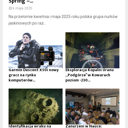
Spring –...
6 maja 2025
Na przełomie kwietnia i maja 2025 roku polska grupa nurków
jaskiniowych po raz...
Garmin Descent X50i nowy
Eksploracja Kopalni Uranu
gracz na rynku
„Podgórze” w Kowarach
komputerów...
poziom -230...
Identyfikacja wraku na
Zanurzeni w Nauce: