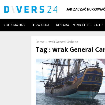
JAK ZACZĄĆ NURKOWA
9 SIERPNIA 2026
ZALOGUJ
REKLAMA
NEWSLETTER
SKLEP
ube
Home
wrak General Carleton
Tag : wrak General Ca