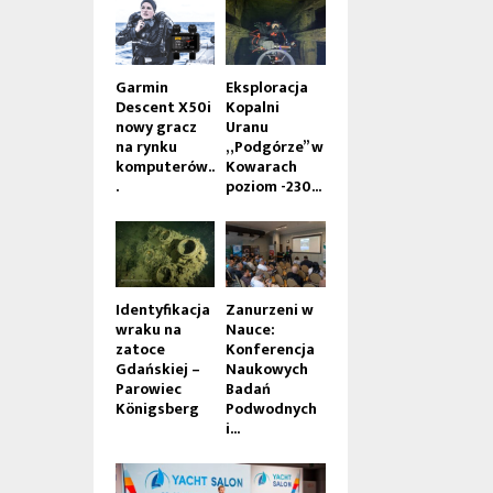
Garmin
Eksploracja
Descent X50i
Kopalni
nowy gracz
Uranu
na rynku
„Podgórze” w
komputerów..
Kowarach
.
poziom -230...
Identyfikacja
Zanurzeni w
wraku na
Nauce:
zatoce
Konferencja
Gdańskiej –
Naukowych
Parowiec
Badań
Königsberg
Podwodnych
i...