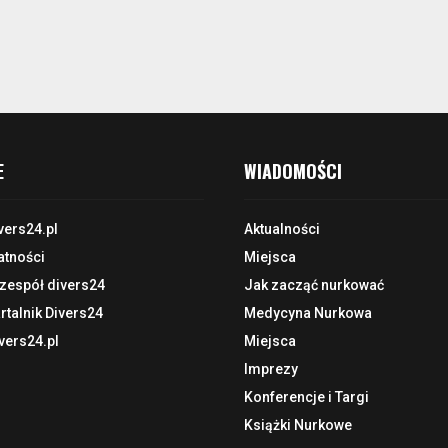
E
WIADOMOŚCI
vers24.pl
Aktualności
atności
Miejsca
 zespół divers24
Jak zacząć nurkować
talnik Divers24
Medycyna Nurkowa
vers24.pl
Miejsca
Imprezy
Konferencje i Targi
Książki Nurkowe