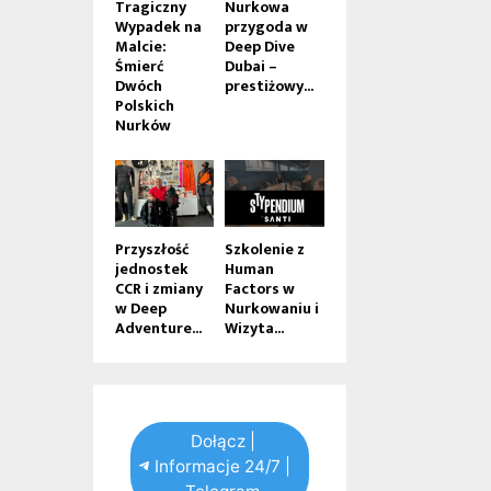
Tragiczny
Nurkowa
Wypadek na
przygoda w
Malcie:
Deep Dive
Śmierć
Dubai –
Dwóch
prestiżowy...
Polskich
Nurków
Przyszłość
Szkolenie z
jednostek
Human
CCR i zmiany
Factors w
w Deep
Nurkowaniu i
Adventure...
Wizyta...
Dołącz |
Informacje 24/7 |