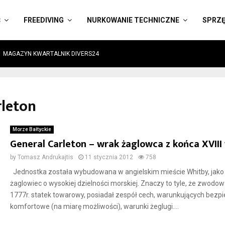
Ć
FREEDIVING
NURKOWANIE TECHNICZNE
SPRZ
MAGAZYN KWARTALNIK DIVERS24
rleton
Morze Bałtyckie
General Carleton – wrak żaglowca z końca XVIII 
by
Tomasz Andrukajtis
11 stycznia 2012
758
Jednostka została wybudowana w angielskim mieście Whitby, jako
żaglowiec o wysokiej dzielności morskiej. Znaczy to tyle, że zwodo
1777r. statek towarowy, posiadał zespół cech, warunkujących bezpi
komfortowe (na miarę możliwości), warunki żeglugi....