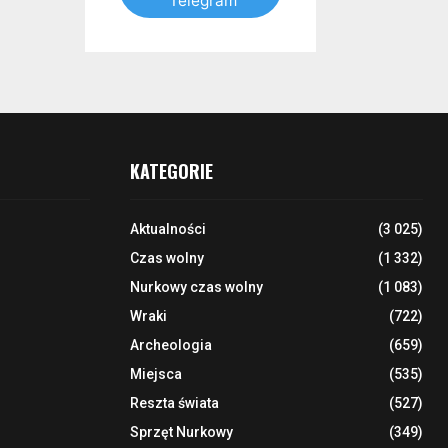
Telegram
KATEGORIE
Aktualności
(3 025)
Czas wolny
(1 332)
Nurkowy czas wolny
(1 083)
Wraki
(722)
Archeologia
(659)
Miejsca
(535)
Reszta świata
(527)
Sprzęt Nurkowy
(349)