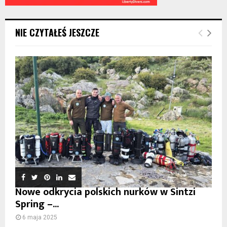
NIE CZYTAŁEŚ JESZCZE
Nowe odkrycia polskich nurków w Sintzi
Spring –...
6 maja 2025