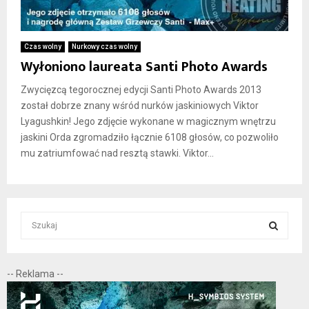
Czas wolny
Nurkowy czas wolny
Wyłoniono laureata Santi Photo Awards
Zwycięzcą tegorocznej edycji Santi Photo Awards 2013
został dobrze znany wśród nurków jaskiniowych Viktor
Lyagushkin! Jego zdjęcie wykonane w magicznym wnętrzu
jaskini Orda zgromadziło łącznie 6108 głosów, co pozwoliło
mu zatriumfować nad resztą stawki. Viktor...
S
e
a
S
r
-- Reklama --
c
E
h
f
A