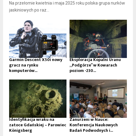
Na przełomie kwietnia i maja 2025 roku polska grupa nurków
jaskiniowych po raz...
Garmin Descent X50i nowy
Eksploracja Kopalni Uranu
gracz na rynku
„Podgórze” w Kowarach
komputerów...
poziom -230...
Identyfikacja wraku na
Zanurzeni w Nauce:
zatoce Gdańskiej – Parowiec
Konferencja Naukowych
Königsberg
Badań Podwodnych i...