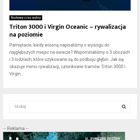
Nurkowy czas wolny
Triton 3000 i Virgin Oceanic – rywalizacja
na poziomie
Pamiętacie, kiedy wiosną napisaliśmy o wyścigu do
najgłębszych miejsc na świecie? Wspominaliśmy o 3 obozach
i 3 łodziach, które szykowane są do podboju głębin. Jak się
okazuje mimo rywalizacji, członkowie tramów Triton 3000 i
Virgin...
S
e
a
S
r
-- Reklama --
c
E
h