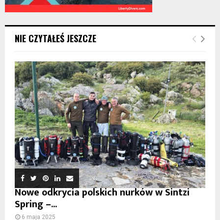
NIE CZYTAŁEŚ JESZCZE
Nowe odkrycia polskich nurków w Sintzi
Spring –...
6 maja 2025