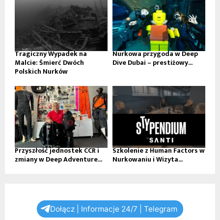
Tragiczny Wypadek na
Nurkowa przygoda w Deep
Malcie: Śmierć Dwóch
Dive Dubai – prestiżowy...
Polskich Nurków
Przyszłość jednostek CCR i
Szkolenie z Human Factors w
zmiany w Deep Adventure...
Nurkowaniu i Wizyta...
Dołącz | Informacje 24/7 | Telegram