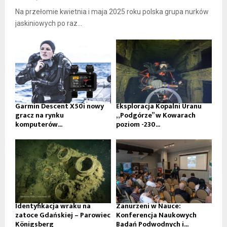
Na przełomie kwietnia i maja 2025 roku polska grupa nurków
jaskiniowych po raz...
Garmin Descent X50i nowy
Eksploracja Kopalni Uranu
gracz na rynku
„Podgórze” w Kowarach
komputerów...
poziom -230...
Identyfikacja wraku na
Zanurzeni w Nauce:
zatoce Gdańskiej – Parowiec
Konferencja Naukowych
Königsberg
Badań Podwodnych i...