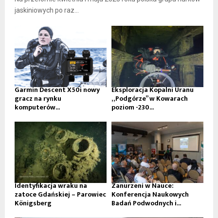
jaskiniowych po raz...
Garmin Descent X50i nowy
Eksploracja Kopalni Uranu
gracz na rynku
„Podgórze” w Kowarach
komputerów...
poziom -230...
Identyfikacja wraku na
Zanurzeni w Nauce:
zatoce Gdańskiej – Parowiec
Konferencja Naukowych
Königsberg
Badań Podwodnych i...