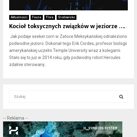
Aktualności
Fauna
Flora
Środowisko
Kocioł toksycznych związków w jeziorze ….
Jak podaje seeker.com w Zatoce Meksykańskiej odnaleziono
podwodne jezioro. Dokonał tego Erik Cordes, profesor biologii
amerykańskiej uczelni Temple University wraz z kolegami.
Stało się to już w 2014 roku, gdy podwodny robot Hercules
zdalnie sterowany...
S
e
a
S
r
-- Reklama --
c
E
h
f
A