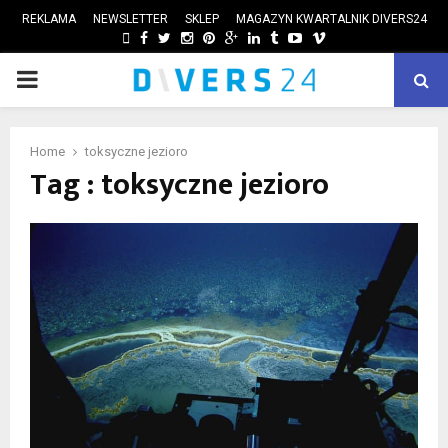
REKLAMA
NEWSLETTER
SKLEP
MAGAZYN KWARTALNIK DIVERS24
FACEBOOK
TWITTER
INSTAGRAM
PINTEREST
GOOGLE
LINKEDIN
TUMBLR
YOUTUBE
VIMEO
PRIMARY
ube
MENU
Home
toksyczne jezioro
Tag : toksyczne jezioro