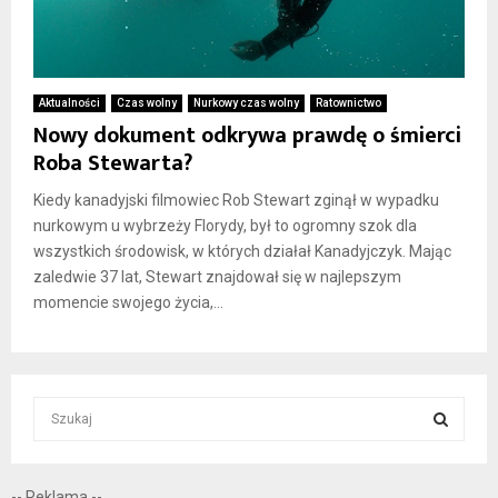
Aktualności
Czas wolny
Nurkowy czas wolny
Ratownictwo
Nowy dokument odkrywa prawdę o śmierci
Roba Stewarta?
Kiedy kanadyjski filmowiec Rob Stewart zginął w wypadku
nurkowym u wybrzeży Florydy, był to ogromny szok dla
wszystkich środowisk, w których działał Kanadyjczyk. Mając
zaledwie 37 lat, Stewart znajdował się w najlepszym
momencie swojego życia,...
S
e
a
S
r
-- Reklama --