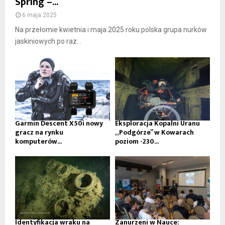
Spring –...
6 maja 2025
Na przełomie kwietnia i maja 2025 roku polska grupa nurków
jaskiniowych po raz...
Garmin Descent X50i nowy
Eksploracja Kopalni Uranu
gracz na rynku
„Podgórze” w Kowarach
komputerów...
poziom -230...
Identyfikacja wraku na
Zanurzeni w Nauce: