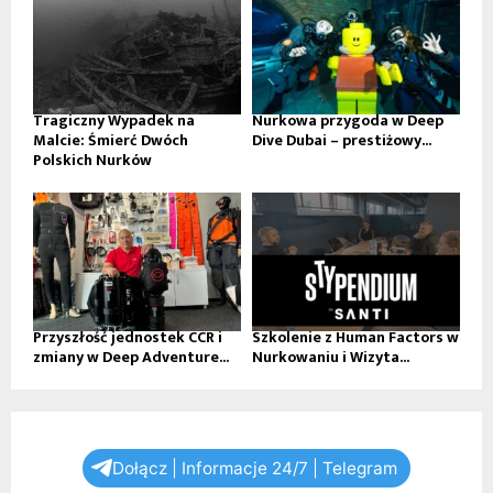
Tragiczny Wypadek na
Nurkowa przygoda w Deep
Malcie: Śmierć Dwóch
Dive Dubai – prestiżowy...
Polskich Nurków
Przyszłość jednostek CCR i
Szkolenie z Human Factors w
zmiany w Deep Adventure...
Nurkowaniu i Wizyta...
Dołącz | Informacje 24/7 | Telegram