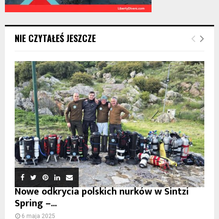
NIE CZYTAŁEŚ JESZCZE
Nowe odkrycia polskich nurków w Sintzi
Spring –...
6 maja 2025