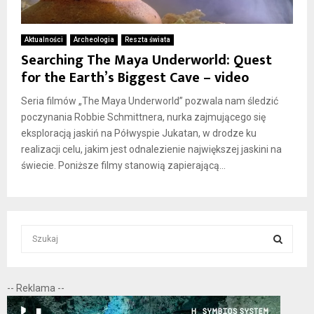
Aktualności
Archeologia
Reszta świata
Searching The Maya Underworld: Quest
for the Earth’s Biggest Cave – video
Seria filmów „The Maya Underworld” pozwala nam śledzić
poczynania Robbie Schmittnera, nurka zajmującego się
eksploracją jaskiń na Półwyspie Jukatan, w drodze ku
realizacji celu, jakim jest odnalezienie największej jaskini na
świecie. Poniższe filmy stanowią zapierającą...
S
e
a
S
r
-- Reklama --
c
E
h