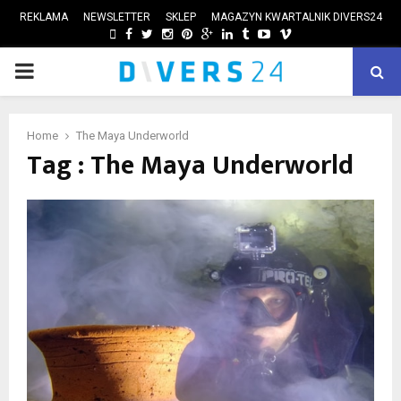
REKLAMA
NEWSLETTER
SKLEP
MAGAZYN KWARTALNIK DIVERS24
FACEBOOK
TWITTER
INSTAGRAM
PINTEREST
GOOGLE
LINKEDIN
TUMBLR
YOUTUBE
VIMEO
PRIMARY
ube
MENU
Home
The Maya Underworld
Tag : The Maya Underworld