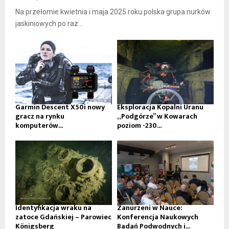
Na przełomie kwietnia i maja 2025 roku polska grupa nurków
jaskiniowych po raz...
Garmin Descent X50i nowy
Eksploracja Kopalni Uranu
gracz na rynku
„Podgórze” w Kowarach
komputerów...
poziom -230...
Identyfikacja wraku na
Zanurzeni w Nauce:
zatoce Gdańskiej – Parowiec
Konferencja Naukowych
Königsberg
Badań Podwodnych i...