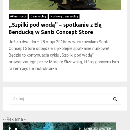
Aktualności
Czas wolny
Nurkowy czas wolny
„Szpilki pod wodą” – spotkanie z Elą
Benducką w Santi Concept Store
Już za dwa dni – 28 maja 2015r. w warszawskim Santi
Concept Store odbędzie się kolejne spotkanie nurkowe!
Będzie to kontynuacja cyklu „Szpilki pod wodą”
prowadzonego przez Margitę Ślizowską, której gościem tym
razem będzie instruktorka...
S
e
a
S
r
-- Reklama --
c
E
h