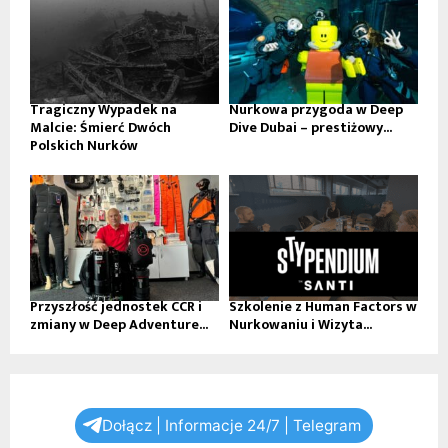
Tragiczny Wypadek na
Nurkowa przygoda w Deep
Malcie: Śmierć Dwóch
Dive Dubai – prestiżowy...
Polskich Nurków
Przyszłość jednostek CCR i
Szkolenie z Human Factors w
zmiany w Deep Adventure...
Nurkowaniu i Wizyta...
Dołącz | Informacje 24/7 | Telegram