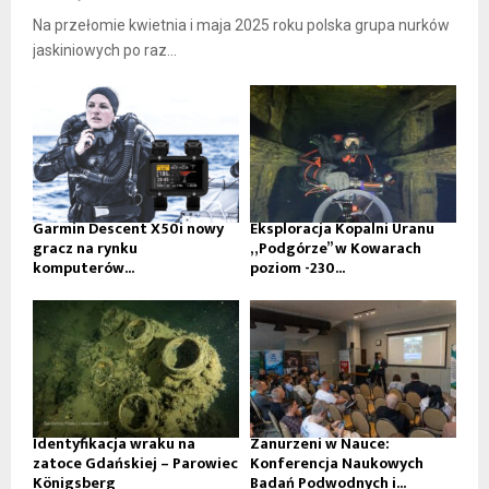
Na przełomie kwietnia i maja 2025 roku polska grupa nurków
jaskiniowych po raz...
Garmin Descent X50i nowy
Eksploracja Kopalni Uranu
gracz na rynku
„Podgórze” w Kowarach
komputerów...
poziom -230...
Identyfikacja wraku na
Zanurzeni w Nauce:
zatoce Gdańskiej – Parowiec
Konferencja Naukowych
Königsberg
Badań Podwodnych i...