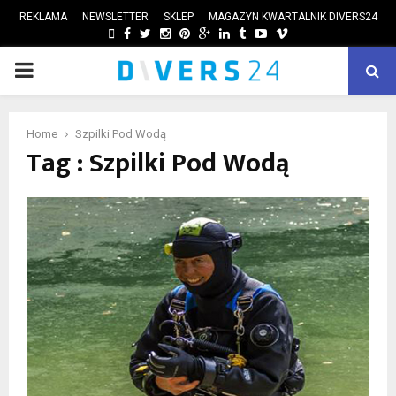
REKLAMA
NEWSLETTER
SKLEP
MAGAZYN KWARTALNIK DIVERS24
FACEBOOK
TWITTER
INSTAGRAM
PINTEREST
GOOGLE
LINKEDIN
TUMBLR
YOUTUBE
VIMEO
PRIMARY
ube
MENU
Home
Szpilki Pod Wodą
Tag : Szpilki Pod Wodą