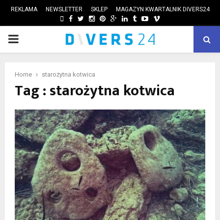
REKLAMA
NEWSLETTER
SKLEP
MAGAZYN KWARTALNIK DIVERS24
FACEBOOK
TWITTER
INSTAGRAM
PINTEREST
GOOGLE
LINKEDIN
TUMBLR
YOUTUBE
VIMEO
PRIMARY
ube
MENU
Home
starożytna kotwica
Tag : starożytna kotwica