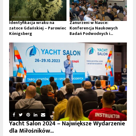
Identyfikacja wraku na
Zanurzeni w Nauce:
zatoce Gdańskiej – Parowiec
Konferencja Naukowych
Königsberg
Badań Podwodnych i...
Yacht Salon 2024 – Największe Wydarzenie
dla Miłośników...