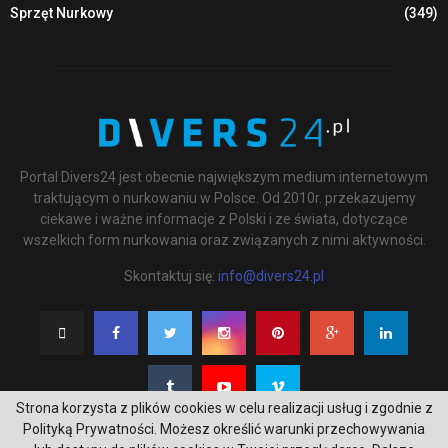
Sprzęt Nurkowy
(349)
Portal Divers24 jest obecnie największym medium internetowym
traktującym o nurkowaniu w Polsce. Od 2010r. przekazujemy
ciekawe i ważne informacje z Polski i ze świata, dotyczące
wszelkich form nurkowania oraz związanych z nimi aktywności.
Skontaktuj się:
info@divers24.pl
Strona korzysta z plików cookies w celu realizacji usług i zgodnie z
Polityką Prywatności. Możesz określić warunki przechowywania