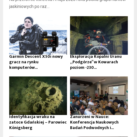
jaskiniowych po raz...
Garmin Descent X50i nowy
Eksploracja Kopalni Uranu
gracz na rynku
„Podgórze” w Kowarach
komputerów...
poziom -230...
Identyfikacja wraku na
Zanurzeni w Nauce:
zatoce Gdańskiej – Parowiec
Konferencja Naukowych
Königsberg
Badań Podwodnych i...