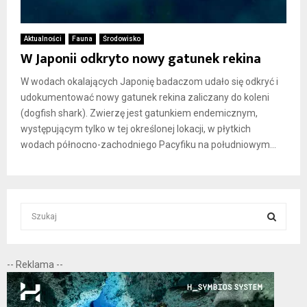
Aktualności
Fauna
Środowisko
W Japonii odkryto nowy gatunek rekina
W wodach okalających Japonię badaczom udało się odkryć i
udokumentować nowy gatunek rekina zaliczany do koleni
(dogfish shark). Zwierzę jest gatunkiem endemicznym,
występującym tylko w tej określonej lokacji, w płytkich
wodach północno-zachodniego Pacyfiku na południowym...
S
e
a
S
r
-- Reklama --
c
E
h
f
A