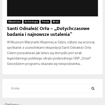
Aktualności
Archeologia
Polska
Wraki
Santi Odnaleźć Orła – „Dotychczasowe
badania i najnowsze ustalenia”
W Muzeum Marynarki Wojennej w Gdyni, odbyło się wczoraj
spotkanie z uczestnikami ekspedycji Santi Odnaleźć Orła.
Celem poszukiwań jak łatwo się domyślić jest wrak
legendarnego polskiego okrętu podwodnego ORP „Orzeł”.
Gwoździem programu okazała się niespodzianka,...
S
e
a
S
r
-- Reklama --