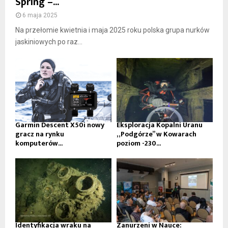
Spring –...
6 maja 2025
Na przełomie kwietnia i maja 2025 roku polska grupa nurków
jaskiniowych po raz...
Garmin Descent X50i nowy
Eksploracja Kopalni Uranu
gracz na rynku
„Podgórze” w Kowarach
komputerów...
poziom -230...
Identyfikacja wraku na
Zanurzeni w Nauce: