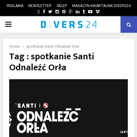
REKLAMA
NEWSLETTER
SKLEP
MAGAZYN KWARTALNIK DIVERS24
FACEBOOK
TWITTER
INSTAGRAM
PINTEREST
GOOGLE
LINKEDIN
TUMBLR
YOUTUBE
VIMEO
PRIMARY
ube
MENU
Home
spotkanie Santi Odnaleźć Orła
Tag : spotkanie Santi
Odnaleźć Orła