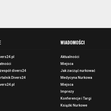
E
WIADOMOŚCI
vers24.pl
Aktualności
atności
Miejsca
 zespół divers24
Jak zacząć nurkować
talnik Divers24
Medycyna Nurkowa
vers24.pl
Miejsca
Imprezy
Konferencje i Targi
Książki Nurkowe