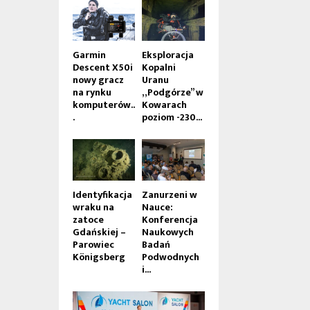
Garmin
Eksploracja
Descent X50i
Kopalni
nowy gracz
Uranu
na rynku
„Podgórze” w
komputerów..
Kowarach
.
poziom -230...
Identyfikacja
Zanurzeni w
wraku na
Nauce:
zatoce
Konferencja
Gdańskiej –
Naukowych
Parowiec
Badań
Königsberg
Podwodnych
i...