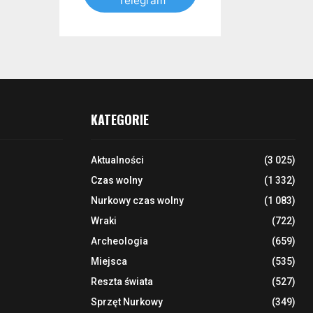
Telegram
KATEGORIE
Aktualności
(3 025)
Czas wolny
(1 332)
Nurkowy czas wolny
(1 083)
Wraki
(722)
Archeologia
(659)
Miejsca
(535)
Reszta świata
(527)
Sprzęt Nurkowy
(349)