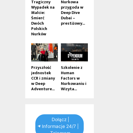
Tragiczny
Nurkowa
Wypadek na
przygoda w
Malcie:
Deep Dive
Śmierć
Dubai –
Dwóch
prestiżowy...
Polskich
Nurków
Przyszłość
Szkolenie z
jednostek
Human
CCR i zmiany
Factors w
w Deep
Nurkowaniu i
Adventure...
Wizyta...
Dołącz |
Informacje 24/7 |