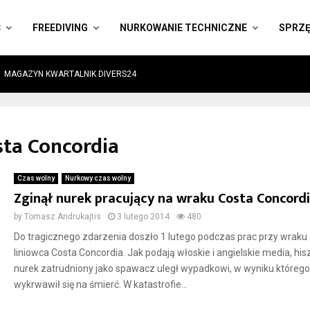
Ć
FREEDIVING
NURKOWANIE TECHNICZNE
SPRZ
MAGAZYN KWARTALNIK DIVERS24
sta Concordia
Czas wolny
Nurkowy czas wolny
Zginął nurek pracujący na wraku Costa Concord
by
Tomasz Andrukajtis
3 lutego 2014
480
Do tragicznego zdarzenia doszło 1 lutego podczas prac przy wraku
liniowca Costa Concordia. Jak podają włoskie i angielskie media, his
nurek zatrudniony jako spawacz uległ wypadkowi, w wyniku którego
wykrwawił się na śmierć. W katastrofie...