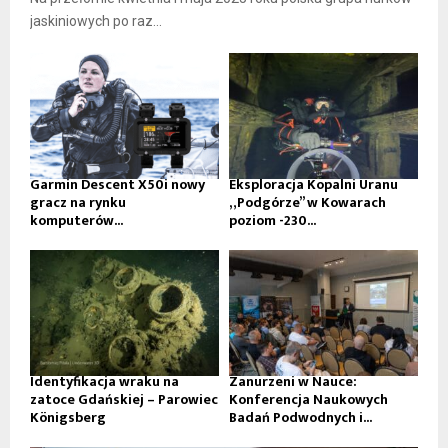
jaskiniowych po raz...
Garmin Descent X50i nowy
Eksploracja Kopalni Uranu
gracz na rynku
„Podgórze” w Kowarach
komputerów...
poziom -230...
Identyfikacja wraku na
Zanurzeni w Nauce:
zatoce Gdańskiej – Parowiec
Konferencja Naukowych
Königsberg
Badań Podwodnych i...