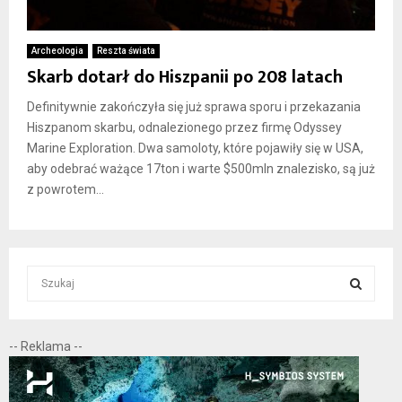
Archeologia
Reszta świata
Skarb dotarł do Hiszpanii po 208 latach
Definitywnie zakończyła się już sprawa sporu i przekazania
Hiszpanom skarbu, odnalezionego przez firmę Odyssey
Marine Exploration. Dwa samoloty, które pojawiły się w USA,
aby odebrać ważące 17ton i warte $500mln znalezisko, są już
z powrotem...
S
e
a
S
r
-- Reklama --
c
E
h
f
A