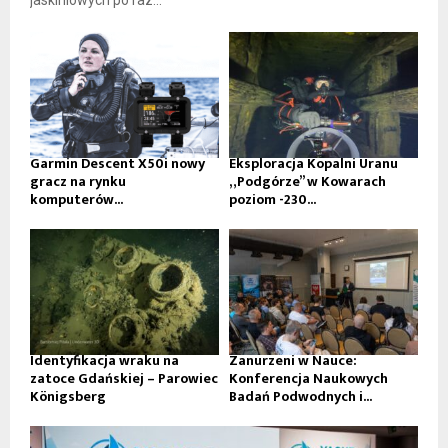
jaskiniowych po raz...
Garmin Descent X50i nowy
Eksploracja Kopalni Uranu
gracz na rynku
„Podgórze” w Kowarach
komputerów...
poziom -230...
Identyfikacja wraku na
Zanurzeni w Nauce:
zatoce Gdańskiej – Parowiec
Konferencja Naukowych
Königsberg
Badań Podwodnych i...