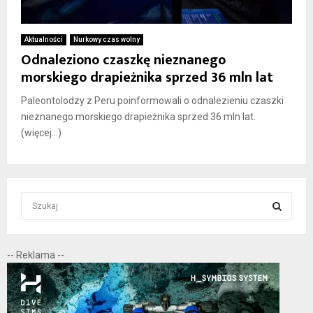
Aktualności
Nurkowy czas wolny
Odnaleziono czaszkę nieznanego
morskiego drapieżnika sprzed 36 mln lat
Paleontolodzy z Peru poinformowali o odnalezieniu czaszki
nieznanego morskiego drapieżnika sprzed 36 mln lat.
(więcej…)
S
e
a
S
r
-- Reklama --
c
E
h
f
A
o