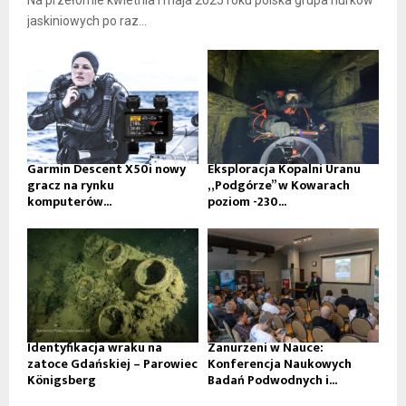
Na przełomie kwietnia i maja 2025 roku polska grupa nurków
jaskiniowych po raz...
Garmin Descent X50i nowy
Eksploracja Kopalni Uranu
gracz na rynku
„Podgórze” w Kowarach
komputerów...
poziom -230...
Identyfikacja wraku na
Zanurzeni w Nauce:
zatoce Gdańskiej – Parowiec
Konferencja Naukowych
Königsberg
Badań Podwodnych i...