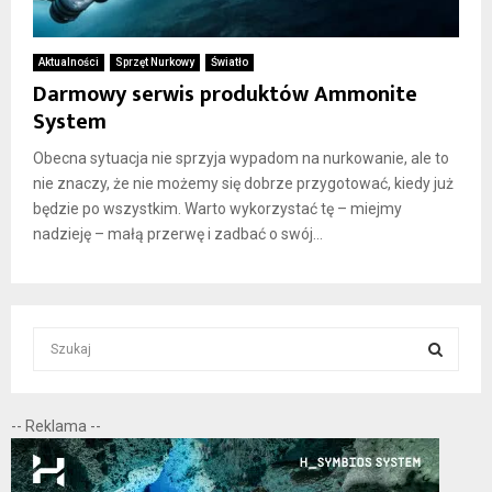
Aktualności
Sprzęt Nurkowy
Światło
Darmowy serwis produktów Ammonite
System
Obecna sytuacja nie sprzyja wypadom na nurkowanie, ale to
nie znaczy, że nie możemy się dobrze przygotować, kiedy już
będzie po wszystkim. Warto wykorzystać tę – miejmy
nadzieję – małą przerwę i zadbać o swój...
S
e
a
S
r
-- Reklama --
c
E
h
f
A