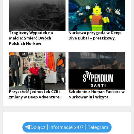
Tragiczny Wypadek na
Nurkowa przygoda w Deep
Malcie: Śmierć Dwóch
Dive Dubai – prestiżowy...
Polskich Nurków
Przyszłość jednostek CCR i
Szkolenie z Human Factors w
zmiany w Deep Adventure...
Nurkowaniu i Wizyta...
Dołącz | Informacje 24/7 | Telegram