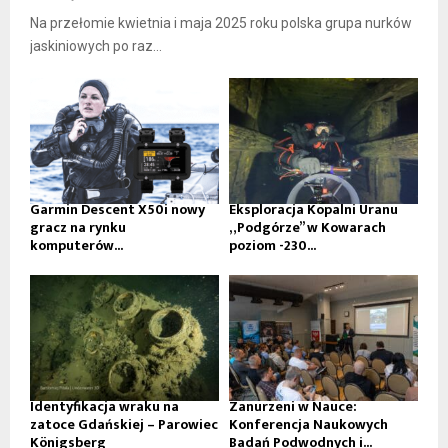
Na przełomie kwietnia i maja 2025 roku polska grupa nurków
jaskiniowych po raz...
Garmin Descent X50i nowy
Eksploracja Kopalni Uranu
gracz na rynku
„Podgórze” w Kowarach
komputerów...
poziom -230...
Identyfikacja wraku na
Zanurzeni w Nauce:
zatoce Gdańskiej – Parowiec
Konferencja Naukowych
Königsberg
Badań Podwodnych i...