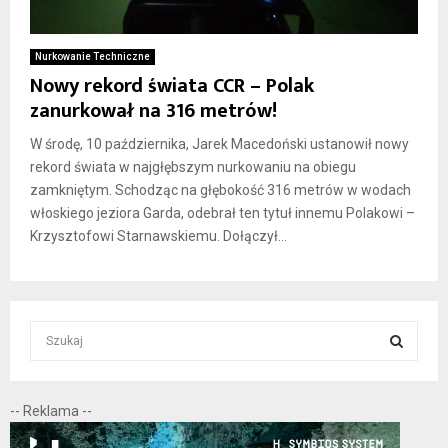
Nurkowanie Techniczne
Nowy rekord świata CCR – Polak
zanurkował na 316 metrów!
W środę, 10 października, Jarek Macedoński ustanowił nowy
rekord świata w najgłębszym nurkowaniu na obiegu
zamkniętym. Schodząc na głębokość 316 metrów w wodach
włoskiego jeziora Garda, odebrał ten tytuł innemu Polakowi –
Krzysztofowi Starnawskiemu. Dołączył...
S
e
a
S
r
-- Reklama --
c
E
h