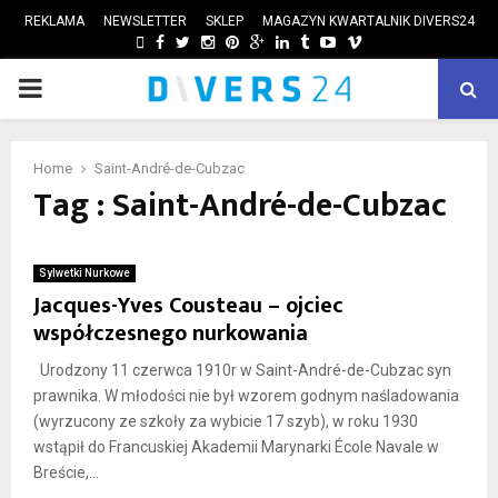
REKLAMA
NEWSLETTER
SKLEP
MAGAZYN KWARTALNIK DIVERS24
FACEBOOK
TWITTER
INSTAGRAM
PINTEREST
GOOGLE
LINKEDIN
TUMBLR
YOUTUBE
VIMEO
PRIMARY
ube
MENU
Home
Saint-André-de-Cubzac
Tag : Saint-André-de-Cubzac
Sylwetki Nurkowe
Jacques-Yves Cousteau – ojciec
współczesnego nurkowania
Urodzony 11 czerwca 1910r w Saint-André-de-Cubzac syn
prawnika. W młodości nie był wzorem godnym naśladowania
(wyrzucony ze szkoły za wybicie 17 szyb), w roku 1930
wstąpił do Francuskiej Akademii Marynarki École Navale w
Breście,...