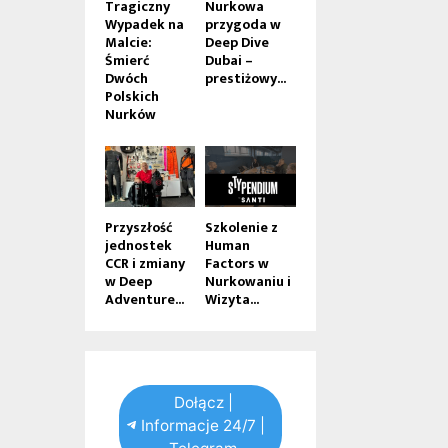
Tragiczny
Nurkowa
Wypadek na
przygoda w
Malcie:
Deep Dive
Śmierć
Dubai –
Dwóch
prestiżowy...
Polskich
Nurków
Przyszłość
Szkolenie z
jednostek
Human
CCR i zmiany
Factors w
w Deep
Nurkowaniu i
Adventure...
Wizyta...
Dołącz |
Informacje 24/7 |