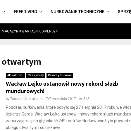
Ć
FREEDIVING
NURKOWANIE TECHNICZNE
SPRZ
MAGAZYN KWARTALNIK DIVERS24
gu otwartym
Aktualności
Czas wolny
Rekordy Nurkowe
Wacław Lejko ustanowił nowy rekord służb
mundurowych!
by
Tomasz Andrukajtis
7 września 2017
545
Podczas nurkowania, które odbyło się 27 sierpnia 2017 roku we wło
jeziorze Garda, Wacław Lejko ustanowił nowy rekord służb mundur
zanurzając się na głębokość 249 metrów. Nurkowanie było prowadz
obiegu otwartym i co ciekawe,...