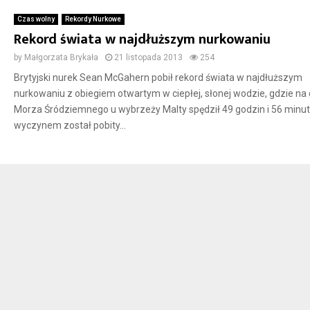
Czas wolny
Rekordy Nurkowe
Rekord świata w najdłuższym nurkowaniu
by
Małgorzata Brykała
21 listopada 2013
254
Brytyjski nurek Sean McGahern pobił rekord świata w najdłuższym
nurkowaniu z obiegiem otwartym w ciepłej, słonej wodzie, gdzie na 
Morza Śródziemnego u wybrzeży Malty spędził 49 godzin i 56 minu
wyczynem został pobity...