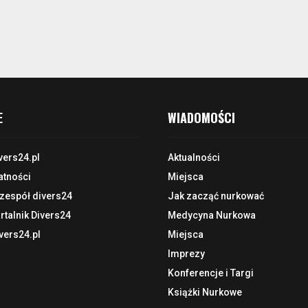
E
WIADOMOŚCI
vers24.pl
Aktualności
atności
Miejsca
 zespół divers24
Jak zacząć nurkować
talnik Divers24
Medycyna Nurkowa
vers24.pl
Miejsca
Imprezy
Konferencje i Targi
Książki Nurkowe