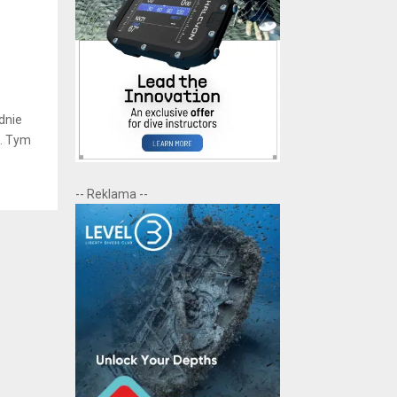
dnie
t. Tym
-- Reklama --