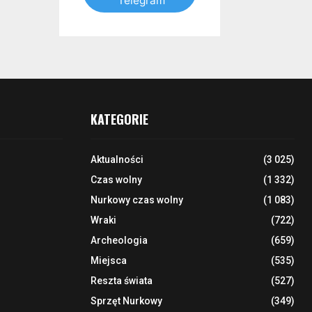
Telegram
KATEGORIE
Aktualności
(3 025)
Czas wolny
(1 332)
Nurkowy czas wolny
(1 083)
Wraki
(722)
Archeologia
(659)
Miejsca
(535)
Reszta świata
(527)
Sprzęt Nurkowy
(349)