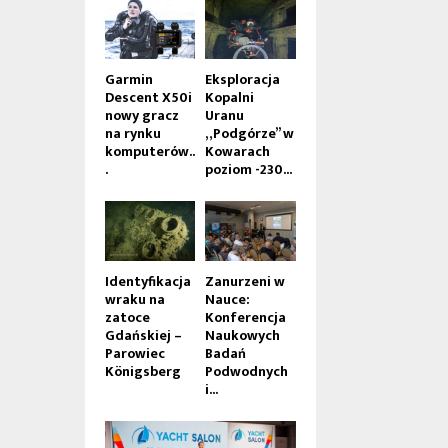
Garmin
Eksploracja
Descent X50i
Kopalni
nowy gracz
Uranu
na rynku
„Podgórze” w
komputerów..
Kowarach
.
poziom -230...
Identyfikacja
Zanurzeni w
wraku na
Nauce:
zatoce
Konferencja
Gdańskiej –
Naukowych
Parowiec
Badań
Königsberg
Podwodnych
i...