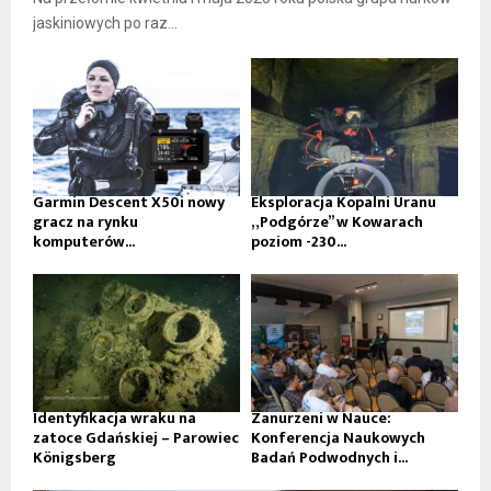
jaskiniowych po raz...
Garmin Descent X50i nowy
Eksploracja Kopalni Uranu
gracz na rynku
„Podgórze” w Kowarach
komputerów...
poziom -230...
Identyfikacja wraku na
Zanurzeni w Nauce:
zatoce Gdańskiej – Parowiec
Konferencja Naukowych
Königsberg
Badań Podwodnych i...