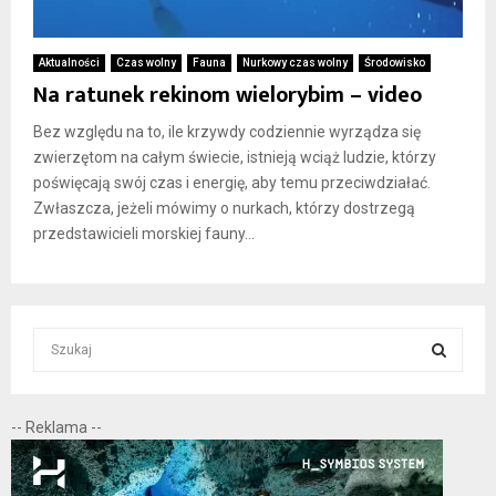
Aktualności
Czas wolny
Fauna
Nurkowy czas wolny
Środowisko
Na ratunek rekinom wielorybim – video
Bez względu na to, ile krzywdy codziennie wyrządza się
zwierzętom na całym świecie, istnieją wciąż ludzie, którzy
poświęcają swój czas i energię, aby temu przeciwdziałać.
Zwłaszcza, jeżeli mówimy o nurkach, którzy dostrzegą
przedstawicieli morskiej fauny...
S
e
a
S
r
-- Reklama --
c
E
h
f
A