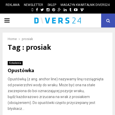
REKLAMA
NEWSLETTER
SKLEP
MAGAZYN KWARTALNIK DIVERS24
FACEBOOK
TWITTER
INSTAGRAM
PINTEREST
GOOGLE
LINKEDIN
TUMBLR
YOUTUBE
VIMEO
PRIMARY
ube
MENU
Home
prosiak
Tag : prosiak
Szkolenia
Opustówka
Opustówką (z ang. anchor line) nazywamy linę rozciągnięta
od powierzchni wody do wraku. Może być ona na stałe
zaczepiona do boi oznaczającej pozycje wraku,
bądź każdorazowo zrzucana na wrak z prosiakiem
(obciążeniem). Do opustówki często przyczepiany jest
błyskacz...