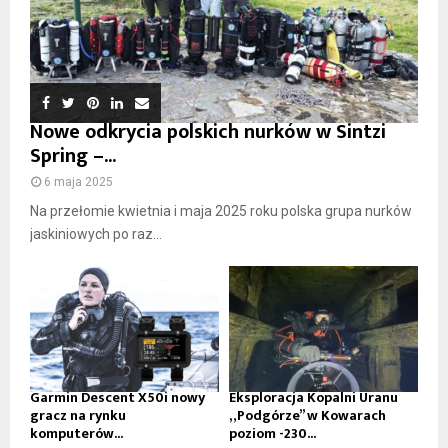
Nowe odkrycia polskich nurków w Sintzi
Spring –...
6 maja 2025
Na przełomie kwietnia i maja 2025 roku polska grupa nurków
jaskiniowych po raz...
Garmin Descent X50i nowy
Eksploracja Kopalni Uranu
gracz na rynku
„Podgórze” w Kowarach
komputerów...
poziom -230...