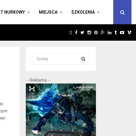
ĘT NURKOWY
MIEJSCA
SZKOLENIA
FACEBOOK
TWITTER
INSTAGRAM
PINTEREST
GOOGLE
LINKEDIN
TUMBLR
YOUT
V
S
e
a
S
r
-- Reklama --
c
E
h
f
A
o
do
r
R
opie.
:
je...
C
H