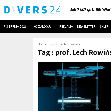
JAK ZACZĄĆ NURKOWA
7 SIERPNIA 2026
ZALOGUJ
REKLAMA
NEWSLETTER
SKLEP
ube
Home
prof. Lech Rowiński
Tag : prof. Lech Rowiń