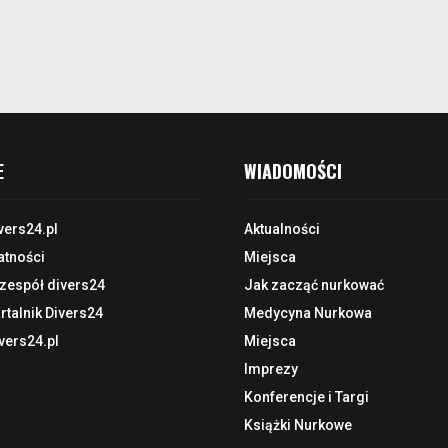
E
WIADOMOŚCI
vers24.pl
Aktualności
atności
Miejsca
 zespół divers24
Jak zacząć nurkować
talnik Divers24
Medycyna Nurkowa
vers24.pl
Miejsca
Imprezy
Konferencje i Targi
Książki Nurkowe