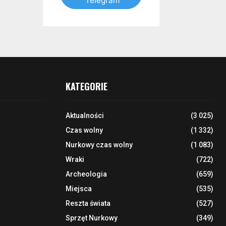
Telegram
KATEGORIE
Aktualności
(3 025)
Czas wolny
(1 332)
Nurkowy czas wolny
(1 083)
Wraki
(722)
Archeologia
(659)
Miejsca
(535)
Reszta świata
(527)
Sprzęt Nurkowy
(349)