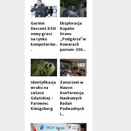
Garmin
Eksploracja
Descent X50i
Kopalni
nowy gracz
Uranu
na rynku
„Podgórze” w
komputerów..
Kowarach
.
poziom -230...
Identyfikacja
Zanurzeni w
wraku na
Nauce:
zatoce
Konferencja
Gdańskiej –
Naukowych
Parowiec
Badań
Königsberg
Podwodnych
i...