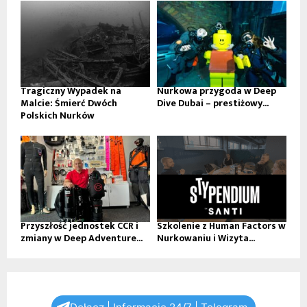
Tragiczny Wypadek na
Nurkowa przygoda w Deep
Malcie: Śmierć Dwóch
Dive Dubai – prestiżowy...
Polskich Nurków
Przyszłość jednostek CCR i
Szkolenie z Human Factors w
zmiany w Deep Adventure...
Nurkowaniu i Wizyta...