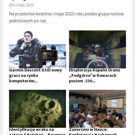
6 maja 2025
Na przełomie kwietnia i maja 2025 roku polska grupa nurków
jaskiniowych po raz...
Garmin Descent X50i nowy
Eksploracja Kopalni Uranu
gracz na rynku
„Podgórze” w Kowarach
komputerów...
poziom -230...
Identyfikacja wraku na
Zanurzeni w Nauce:
zatoce Gdańskiej – Parowiec
Konferencja Naukowych