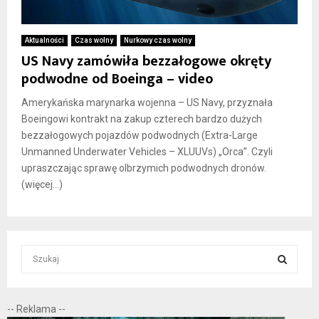
Aktualności
Czas wolny
Nurkowy czas wolny
US Navy zamówiła bezzałogowe okręty
podwodne od Boeinga – video
Amerykańska marynarka wojenna – US Navy, przyznała
Boeingowi kontrakt na zakup czterech bardzo dużych
bezzałogowych pojazdów podwodnych (Extra-Large
Unmanned Underwater Vehicles – XLUUVs) „Orca”. Czyli
upraszczając sprawę olbrzymich podwodnych dronów.
(więcej…)
S
e
a
S
r
-- Reklama --
c
E