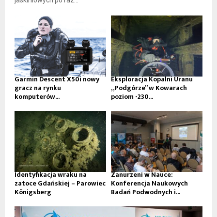
jaskiniowych po raz...
Garmin Descent X50i nowy
Eksploracja Kopalni Uranu
gracz na rynku
„Podgórze” w Kowarach
komputerów...
poziom -230...
Identyfikacja wraku na
Zanurzeni w Nauce:
zatoce Gdańskiej – Parowiec
Konferencja Naukowych
Königsberg
Badań Podwodnych i...