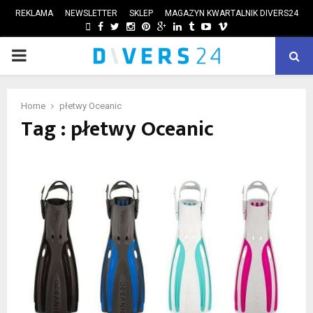
REKLAMA
NEWSLETTER
SKLEP
MAGAZYN KWARTALNIK DIVERS24
FACEBOOK
TWITTER
INSTAGRAM
PINTEREST
GOOGLE
LINKEDIN
TUMBLR
YOUTUBE
VIMEO
PRIMARY
ube
MENU
Home
płetwy Oceanic
Tag : płetwy Oceanic