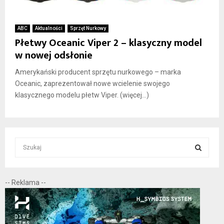
ABC
Aktualności
Sprzęt Nurkowy
Płetwy Oceanic Viper 2 – klasyczny model
w nowej odsłonie
Amerykański producent sprzętu nurkowego – marka
Oceanic, zaprezentował nowe wcielenie swojego
klasycznego modelu płetw Viper. (więcej…)
S
e
a
S
r
-- Reklama --
c
E
h
f
A
o