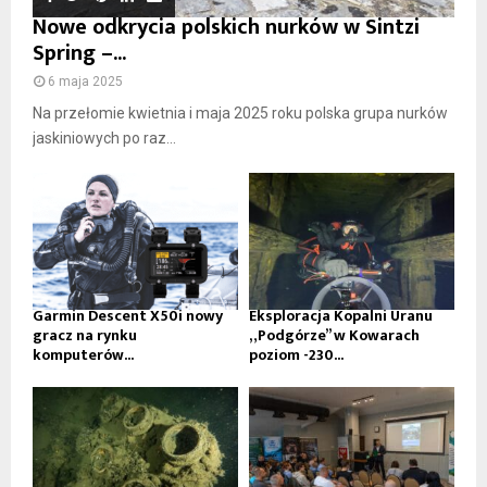
Nowe odkrycia polskich nurków w Sintzi
Spring –...
6 maja 2025
Na przełomie kwietnia i maja 2025 roku polska grupa nurków
jaskiniowych po raz...
Garmin Descent X50i nowy
Eksploracja Kopalni Uranu
gracz na rynku
„Podgórze” w Kowarach
komputerów...
poziom -230...