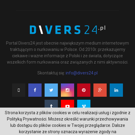
Portal Divers24 jest obecnie największym medium internetowym
traktującym o nurkowaniu w Polsce. Od 2010r. przekazujemy
ciekawe i ważne informacje z Polski i ze świata, dotyczące
wszelkich form nurkowania oraz związanych z nimi aktywności.
Skontaktuj się:
info@divers24.pl
Strona korzysta z plików cookies w celu realizacji usług i zgodnie z
Polityką Prywatności. Możesz określić warunki przechowywania
lub dostępu do plików cookies w Twojej przeglądarce. Dalsze
korzystanie ze strony oznacza wyrażenie zgody na
@2020 - underwatermedia.pl. All Right Reserved. Designed and Developed by