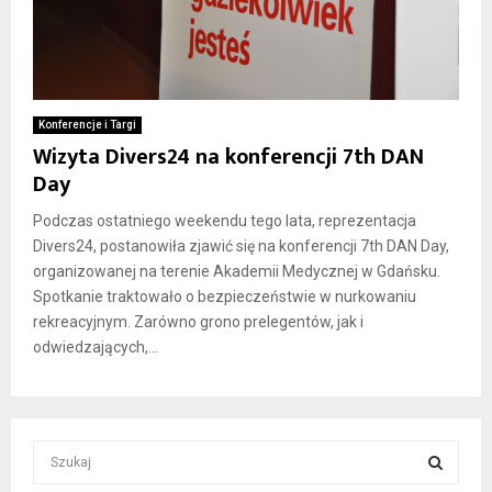
Konferencje i Targi
Wizyta Divers24 na konferencji 7th DAN
Day
Podczas ostatniego weekendu tego lata, reprezentacja
Divers24, postanowiła zjawić się na konferencji 7th DAN Day,
organizowanej na terenie Akademii Medycznej w Gdańsku.
Spotkanie traktowało o bezpieczeństwie w nurkowaniu
rekreacyjnym. Zarówno grono prelegentów, jak i
odwiedzających,...
S
e