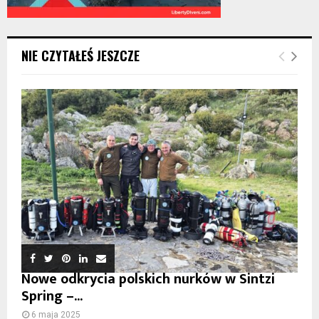
NIE CZYTAŁEŚ JESZCZE
Nowe odkrycia polskich nurków w Sintzi
Spring –...
6 maja 2025