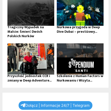
Tragiczny Wypadek na
Nurkowa przygoda w Deep
Malcie: Śmierć Dwóch
Dive Dubai – prestiżowy...
Polskich Nurków
Przyszłość jednostek CCR i
Szkolenie z Human Factors w
zmiany w Deep Adventure...
Nurkowaniu i Wizyta...
Dołącz | Informacje 24/7 | Telegram