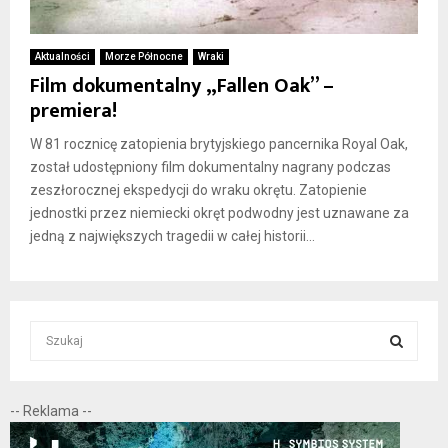
Aktualności
Morze Północne
Wraki
Film dokumentalny „Fallen Oak” –
premiera!
W 81 rocznicę zatopienia brytyjskiego pancernika Royal Oak,
został udostępniony film dokumentalny nagrany podczas
zeszłorocznej ekspedycji do wraku okrętu. Zatopienie
jednostki przez niemiecki okręt podwodny jest uznawane za
jedną z największych tragedii w całej historii...
S
e
a
S
r
-- Reklama --
c
E
h