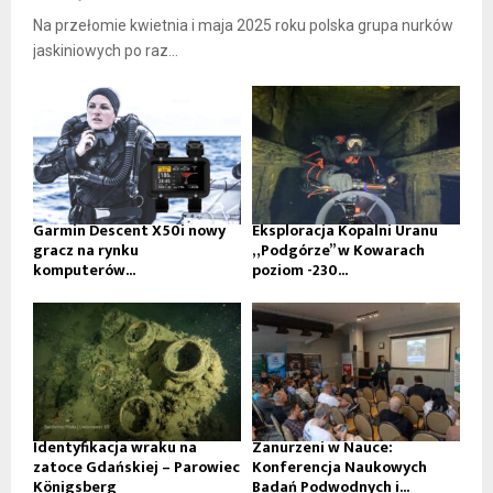
Na przełomie kwietnia i maja 2025 roku polska grupa nurków
jaskiniowych po raz...
Garmin Descent X50i nowy
Eksploracja Kopalni Uranu
gracz na rynku
„Podgórze” w Kowarach
komputerów...
poziom -230...
Identyfikacja wraku na
Zanurzeni w Nauce:
zatoce Gdańskiej – Parowiec
Konferencja Naukowych
Königsberg
Badań Podwodnych i...