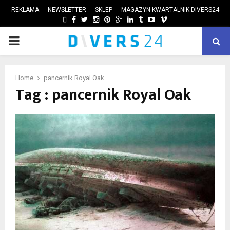
REKLAMA
NEWSLETTER
SKLEP
MAGAZYN KWARTALNIK DIVERS24
FACEBOOK
TWITTER
INSTAGRAM
PINTEREST
GOOGLE
LINKEDIN
TUMBLR
YOUTUBE
VIMEO
PRIMARY
ube
MENU
Home
pancernik Royal Oak
Tag : pancernik Royal Oak