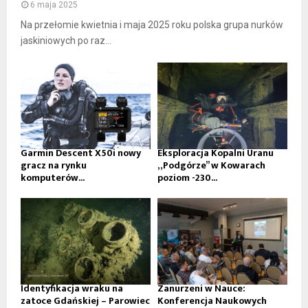
6 maja 2025
Na przełomie kwietnia i maja 2025 roku polska grupa nurków
jaskiniowych po raz...
Garmin Descent X50i nowy
Eksploracja Kopalni Uranu
gracz na rynku
„Podgórze” w Kowarach
komputerów...
poziom -230...
Identyfikacja wraku na
Zanurzeni w Nauce:
zatoce Gdańskiej – Parowiec
Konferencja Naukowych