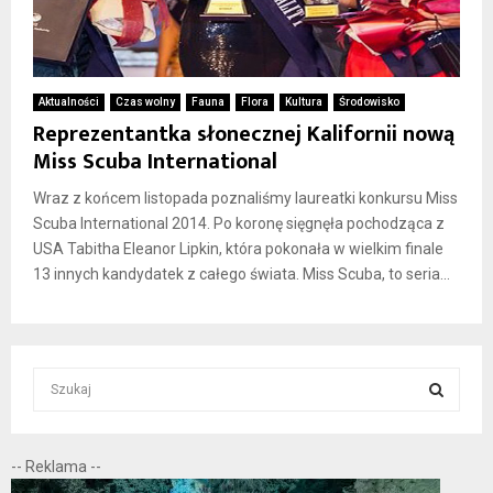
Aktualności
Czas wolny
Fauna
Flora
Kultura
Środowisko
Reprezentantka słonecznej Kalifornii nową
Miss Scuba International
Wraz z końcem listopada poznaliśmy laureatki konkursu Miss
Scuba International 2014. Po koronę sięgnęła pochodząca z
USA Tabitha Eleanor Lipkin, która pokonała w wielkim finale
13 innych kandydatek z całego świata. Miss Scuba, to seria...
S
e
a
S
r
-- Reklama --
c
E