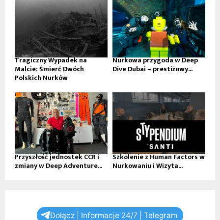
Tragiczny Wypadek na
Nurkowa przygoda w Deep
Malcie: Śmierć Dwóch
Dive Dubai – prestiżowy...
Polskich Nurków
Przyszłość jednostek CCR i
Szkolenie z Human Factors w
zmiany w Deep Adventure...
Nurkowaniu i Wizyta...
Dołącz | Informacje 24/7 | Telegram