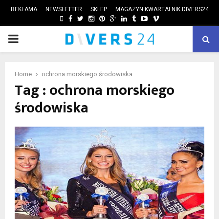
REKLAMA
NEWSLETTER
SKLEP
MAGAZYN KWARTALNIK DIVERS24
FACEBOOK
TWITTER
INSTAGRAM
PINTEREST
GOOGLE
LINKEDIN
TUMBLR
YOUTUBE
VIMEO
PRIMARY
ube
MENU
Home
ochrona morskiego środowiska
Tag : ochrona morskiego
środowiska