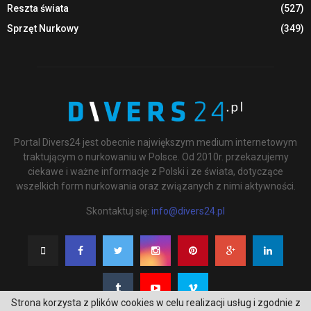
Reszta świata
(527)
Sprzęt Nurkowy
(349)
Portal Divers24 jest obecnie największym medium internetowym
traktującym o nurkowaniu w Polsce. Od 2010r. przekazujemy
ciekawe i ważne informacje z Polski i ze świata, dotyczące
wszelkich form nurkowania oraz związanych z nimi aktywności.
Skontaktuj się:
info@divers24.pl
Strona korzysta z plików cookies w celu realizacji usług i zgodnie z