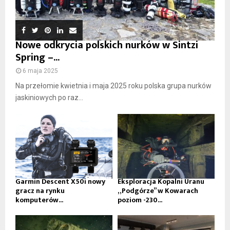
Nowe odkrycia polskich nurków w Sintzi
Spring –...
6 maja 2025
Na przełomie kwietnia i maja 2025 roku polska grupa nurków
jaskiniowych po raz...
Garmin Descent X50i nowy
Eksploracja Kopalni Uranu
gracz na rynku
„Podgórze” w Kowarach
komputerów...
poziom -230...