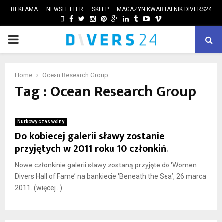
REKLAMA
NEWSLETTER
SKLEP
MAGAZYN KWARTALNIK DIVERS24
FACEBOOK
TWITTER
INSTAGRAM
PINTEREST
GOOGLE
LINKEDIN
TUMBLR
YOUTUBE
VIMEO
PRIMARY
ube
MENU
Home
Ocean Research Group
Tag : Ocean Research Group
Nurkowy czas wolny
Do kobiecej galerii sławy zostanie
przyjętych w 2011 roku 10 członkiń.
Nowe członkinie galerii sławy zostaną przyjęte do 'Women
Divers Hall of Fame’ na bankiecie 'Beneath the Sea’, 26 marca
2011. (więcej…)